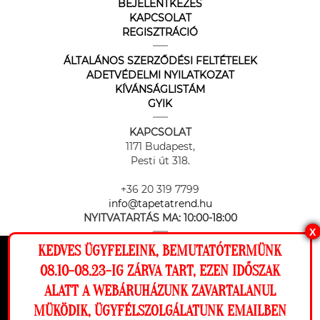
BEJELENTKEZÉS
KAPCSOLAT
REGISZTRÁCIÓ
ÁLTALÁNOS SZERZŐDÉSI FELTÉTELEK
ADETVÉDELMI NYILATKOZAT
KÍVÁNSÁGLISTÁM
GYIK
KAPCSOLAT
1171 Budapest,
Pesti út 318.
+36 20 319 7799
info@tapetatrend.hu
NYITVATARTÁS MA:
10:00-18:00
X
KEDVES ÜGYFELEINK, BEMUTATÓTERMÜNK
Ez a weboldal cookie-kat használ, hogy a
08.10-08.23-IG ZÁRVA TART, EZEN IDŐSZAK
lehető legjobb élményt nyújtsa honlapunkon.
ALATT A WEBÁRUHÁZUNK ZAVARTALANUL
Beállítások
MÜKÖDIK, ÜGYFÉLSZOLGÁLATUNK EMAILBEN
Az online fizetést a Barion Payment Zrt. biztosítja, MNB engedély