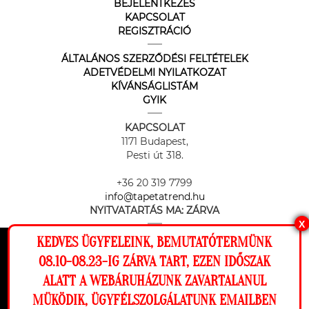
BEJELENTKEZÉS
KAPCSOLAT
REGISZTRÁCIÓ
ÁLTALÁNOS SZERZŐDÉSI FELTÉTELEK
ADETVÉDELMI NYILATKOZAT
KÍVÁNSÁGLISTÁM
GYIK
KAPCSOLAT
1171 Budapest,
Pesti út 318.
+36 20 319 7799
info@tapetatrend.hu
NYITVATARTÁS MA:
ZÁRVA
X
KEDVES ÜGYFELEINK, BEMUTATÓTERMÜNK
Ez a weboldal cookie-kat használ, hogy a
08.10-08.23-IG ZÁRVA TART, EZEN IDŐSZAK
lehető legjobb élményt nyújtsa honlapunkon.
ALATT A WEBÁRUHÁZUNK ZAVARTALANUL
Beállítások
MÜKÖDIK, ÜGYFÉLSZOLGÁLATUNK EMAILBEN
Az online fizetést a Barion Payment Zrt. biztosítja, MNB engedély