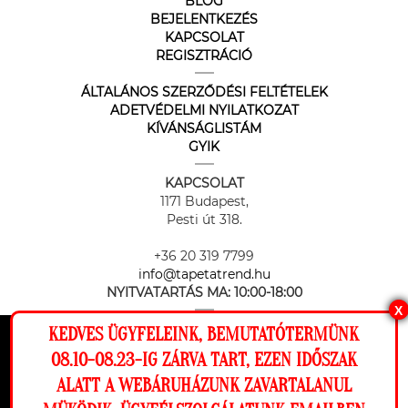
BLOG
BEJELENTKEZÉS
KAPCSOLAT
REGISZTRÁCIÓ
ÁLTALÁNOS SZERZŐDÉSI FELTÉTELEK
ADETVÉDELMI NYILATKOZAT
KÍVÁNSÁGLISTÁM
GYIK
KAPCSOLAT
1171 Budapest,
Pesti út 318.
+36 20 319 7799
info@tapetatrend.hu
NYITVATARTÁS MA:
10:00-18:00
X
KEDVES ÜGYFELEINK, BEMUTATÓTERMÜNK
Ez a weboldal cookie-kat használ, hogy a
08.10-08.23-IG ZÁRVA TART, EZEN IDŐSZAK
lehető legjobb élményt nyújtsa honlapunkon.
ALATT A WEBÁRUHÁZUNK ZAVARTALANUL
Beállítások