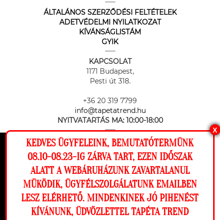
ÁLTALÁNOS SZERZŐDÉSI FELTÉTELEK
ADETVÉDELMI NYILATKOZAT
KÍVÁNSÁGLISTÁM
GYIK
KAPCSOLAT
1171 Budapest,
Pesti út 318.
+36 20 319 7799
info@tapetatrend.hu
NYITVATARTÁS MA:
10:00-18:00
X
KEDVES ÜGYFELEINK, BEMUTATÓTERMÜNK
Ez a weboldal cookie-kat használ, hogy a
08.10-08.23-IG ZÁRVA TART, EZEN IDŐSZAK
lehető legjobb élményt nyújtsa honlapunkon.
ALATT A WEBÁRUHÁZUNK ZAVARTALANUL
Beállítások
MÜKÖDIK, ÜGYFÉLSZOLGÁLATUNK EMAILBEN
Az online fizetést a Barion Payment Zrt. biztosítja, MNB engedély
száma: H-EN-I-1064/2013
LESZ ELÉRHETŐ. MINDENKINEK JÓ PIHENÉST
Elutasítom
Engedélyezem
KÍVÁNUNK, ÜDVÖZLETTEL TAPÉTA TREND