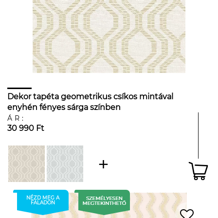
Dekor tapéta geometrikus csíkos mintával
enyhén fényes sárga színben
ÁR:
30 990 Ft
NÉZD MEG A
FALADON