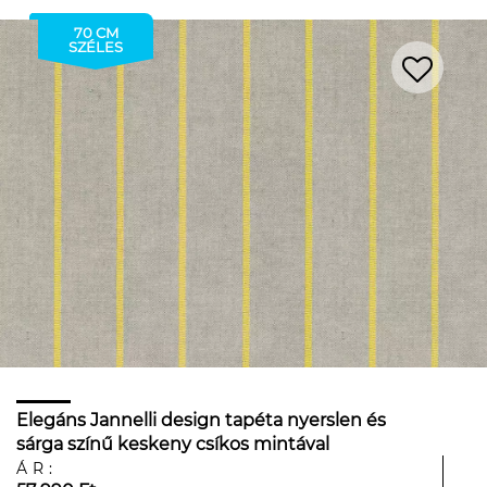
70 CM
SZÉLES
Elegáns Jannelli design tapéta nyerslen és
sárga színű keskeny csíkos mintával
ÁR: