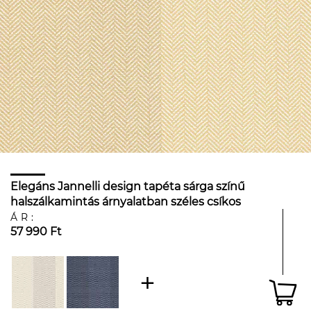
Elegáns Jannelli design tapéta sárga színű
halszálkamintás árnyalatban széles csíkos
mintával
ÁR:
57 990 Ft