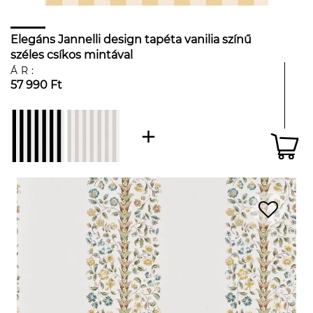
Elegáns Jannelli design tapéta vanilia színű
széles csíkos mintával
ÁR:
57 990 Ft