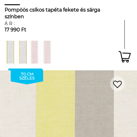
Pompöös csíkos tapéta fekete és sárga
színben
ÁR:
17 990 Ft
70 CM
SZÉLES