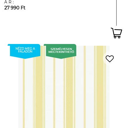
ÁR:
27 990 Ft
NÉZD MEG A
FALADON