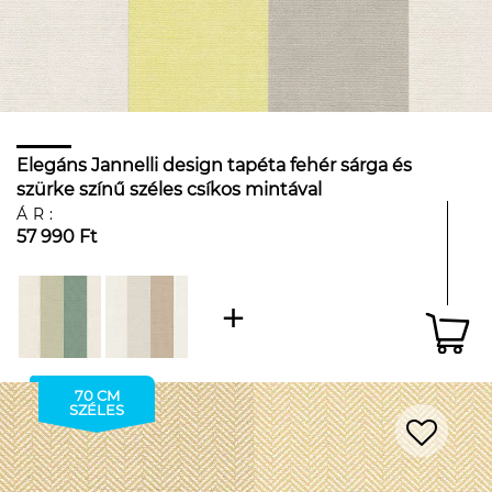
Elegáns Jannelli design tapéta fehér sárga és
szürke színű széles csíkos mintával
ÁR:
57 990 Ft
70 CM
SZÉLES