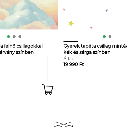
 felhő csillagokkal
Gyerek tapéta csillag mintá
várvány színben
kék és sárga színben
ÁR:
19 990 Ft