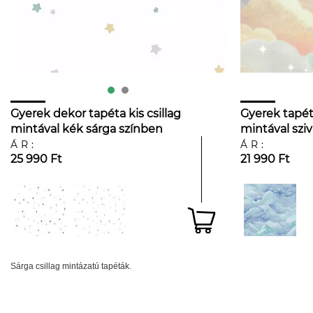
Gyerek dekor tapéta kis csillag
Gyerek tapéta
mintával kék sárga színben
mintával szi
ÁR:
ÁR:
25 990 Ft
21 990 Ft
Sárga csillag mintázatú tapéták.