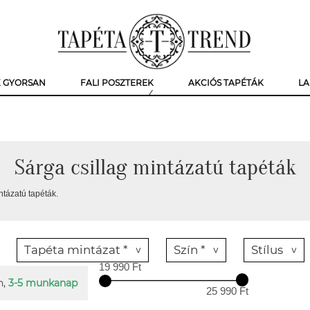
K GYORSAN
FALI POSZTEREK
AKCIÓS TAPÉTÁK
LA
Sárga csillag mintázatú tapéták
ntázatú tapéták.
Tapéta mintázat *
Szín *
Stílus
19 990 Ft
n,
3-5 munkanap
25 990 Ft