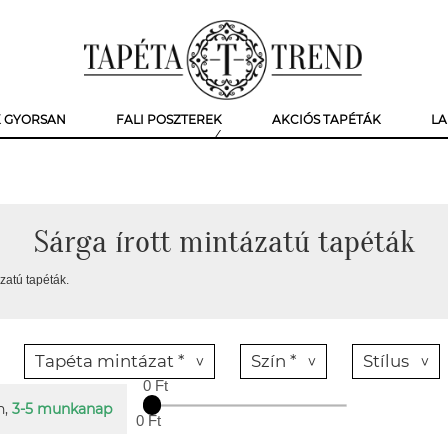
K GYORSAN
FALI POSZTEREK
AKCIÓS TAPÉTÁK
LA
Sárga írott mintázatú tapéták
ázatú tapéták.
Tapéta mintázat *
Szín *
Stílus
0 Ft
n,
3-5 munkanap
0 Ft