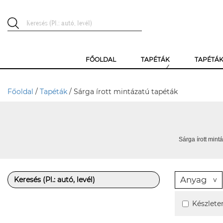
FŐOLDAL
TAPÉTÁK
TAPÉTÁ
Főoldal
/
Tapéták
/ Sárga írott mintázatú tapéták
Sárga írott mint
Anyag
Készlete