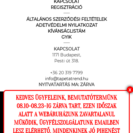
KAPCSOLAT
REGISZTRÁCIÓ
ÁLTALÁNOS SZERZŐDÉSI FELTÉTELEK
ADETVÉDELMI NYILATKOZAT
KÍVÁNSÁGLISTÁM
GYIK
KAPCSOLAT
1171 Budapest,
Pesti út 318.
+36 20 319 7799
info@tapetatrend.hu
NYITVATARTÁS MA:
ZÁRVA
X
KEDVES ÜGYFELEINK, BEMUTATÓTERMÜNK
Ez a weboldal cookie-kat használ, hogy a
08.10-08.23-IG ZÁRVA TART, EZEN IDŐSZAK
lehető legjobb élményt nyújtsa honlapunkon.
ALATT A WEBÁRUHÁZUNK ZAVARTALANUL
Beállítások
MÜKÖDIK, ÜGYFÉLSZOLGÁLATUNK EMAILBEN
Az online fizetést a Barion Payment Zrt. biztosítja, MNB engedély
száma: H-EN-I-1064/2013
LESZ ELÉRHETŐ. MINDENKINEK JÓ PIHENÉST