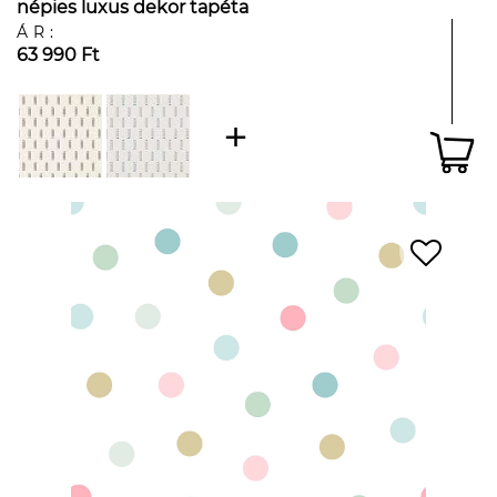
népies luxus dekor tapéta
ÁR:
63 990 Ft