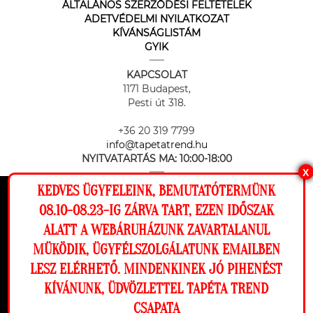
ÁLTALÁNOS SZERZŐDÉSI FELTÉTELEK
ADETVÉDELMI NYILATKOZAT
KÍVÁNSÁGLISTÁM
GYIK
KAPCSOLAT
1171 Budapest,
Pesti út 318.
+36 20 319 7799
info@tapetatrend.hu
NYITVATARTÁS MA:
10:00-18:00
X
KEDVES ÜGYFELEINK, BEMUTATÓTERMÜNK
Ez a weboldal cookie-kat használ, hogy a
08.10-08.23-IG ZÁRVA TART, EZEN IDŐSZAK
lehető legjobb élményt nyújtsa honlapunkon.
ALATT A WEBÁRUHÁZUNK ZAVARTALANUL
Beállítások
MÜKÖDIK, ÜGYFÉLSZOLGÁLATUNK EMAILBEN
Az online fizetést a Barion Payment Zrt. biztosítja, MNB engedély
száma: H-EN-I-1064/2013
LESZ ELÉRHETŐ. MINDENKINEK JÓ PIHENÉST
Elutasítom
Engedélyezem
KÍVÁNUNK, ÜDVÖZLETTEL TAPÉTA TREND
CSAPATA
Megnézem a falamon
Copyright © 2026 Tapéta Trend. Minden jog fenntartva. Tapéta trend Bt.