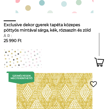
Exclusive dekor gyerek tapéta közepes
pöttyös mintával sárga, kék, rózsaszín és zöld
árnyalatokban
ÁR:
25 990 Ft