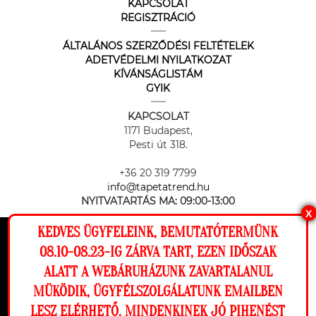
KAPCSOLAT
REGISZTRÁCIÓ
ÁLTALÁNOS SZERZŐDÉSI FELTÉTELEK
ADETVÉDELMI NYILATKOZAT
KÍVÁNSÁGLISTÁM
GYIK
KAPCSOLAT
1171 Budapest,
Pesti út 318.
+36 20 319 7799
info@tapetatrend.hu
NYITVATARTÁS MA:
09:00-13:00
X
KEDVES ÜGYFELEINK, BEMUTATÓTERMÜNK
Ez a weboldal cookie-kat használ, hogy a
08.10-08.23-IG ZÁRVA TART, EZEN IDŐSZAK
lehető legjobb élményt nyújtsa honlapunkon.
ALATT A WEBÁRUHÁZUNK ZAVARTALANUL
Beállítások
MÜKÖDIK, ÜGYFÉLSZOLGÁLATUNK EMAILBEN
Az online fizetést a Barion Payment Zrt. biztosítja, MNB engedély
száma: H-EN-I-1064/2013
LESZ ELÉRHETŐ. MINDENKINEK JÓ PIHENÉST