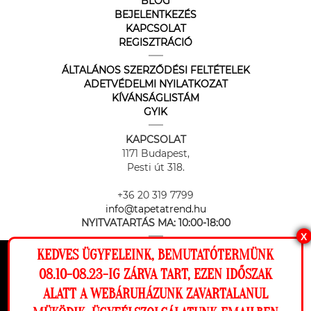
BLOG
BEJELENTKEZÉS
KAPCSOLAT
REGISZTRÁCIÓ
ÁLTALÁNOS SZERZŐDÉSI FELTÉTELEK
ADETVÉDELMI NYILATKOZAT
KÍVÁNSÁGLISTÁM
GYIK
KAPCSOLAT
1171 Budapest,
Pesti út 318.
+36 20 319 7799
info@tapetatrend.hu
NYITVATARTÁS MA:
10:00-18:00
X
KEDVES ÜGYFELEINK, BEMUTATÓTERMÜNK
Ez a weboldal cookie-kat használ, hogy a
08.10-08.23-IG ZÁRVA TART, EZEN IDŐSZAK
lehető legjobb élményt nyújtsa honlapunkon.
ALATT A WEBÁRUHÁZUNK ZAVARTALANUL
Beállítások