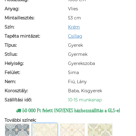
Anyag:
Vlies
Mintaillesztés:
53 cm
Szín:
Krém
Tapéta mintázat:
Csillag
Típus:
Gyerek
Stílus:
Gyermek
Helyiség:
Gyerekszoba
Felület:
Sima
Nem:
Fiú, Lány
Korosztály:
Baba, Kisgyerek
Szállítási idő:
10-15 munkanap
50 000 Ft felett INGYENES házhozszállítás a GLS-el
További színek: