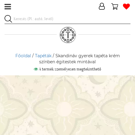
Főoldal
/
Tapéták
/ Skandináv gyerek tapéta krém
színben égitestek mintával
A termék személyesen megtekinthető