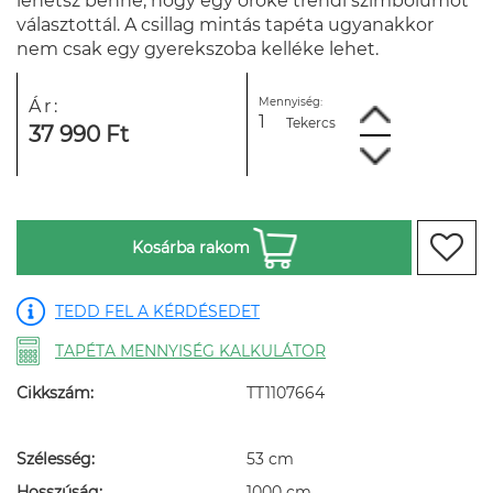
lehetsz benne, hogy egy öröké trendi szimbólumot
választottál. A csillag mintás tapéta ugyanakkor
nem csak egy gyerekszoba kelléke lehet.
Mennyiség:
Ár:
Tekercs
37 990 Ft
Kosárba rakom
TEDD FEL A KÉRDÉSEDET
TAPÉTA MENNYISÉG KALKULÁTOR
Cikkszám:
TT1107664
Szélesség:
53 cm
Hosszúság:
1000 cm