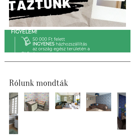
FIGYELEM!
50 000 Ft felett
INGYENES
házhozszállítás
az ország egész területén a
GLS-el.
Rólunk mondták