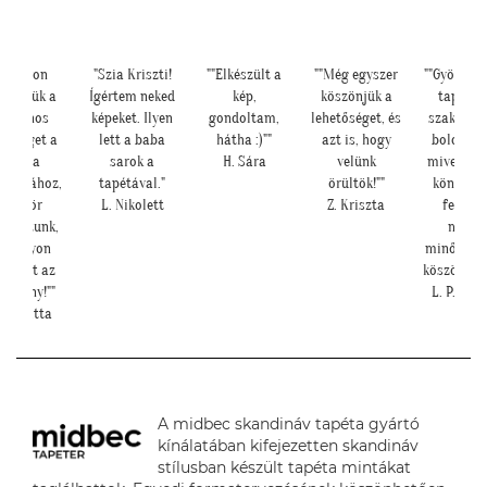
"Nagyon
"Szia Kriszti!
""Elkészült a
""Még egyszer
""Gyönyör
szönjük a
Ígértem neked
kép,
köszönjük a
tapéták.
elefonos
képeket. Ilyen
gondoltam,
lehetőséget, és
szakembe
gítséget a
lett a baba
hátha :)""
azt is, hogy
boldog vo
tapéta
sarok a
H. Sára
velünk
mivel tén
rakásához,
tapétával."
örültök!""
könnyű v
először
L. Nikolett
Z. Kriszta
feltenn
pétáztunk,
maga
s nagyon
minőségü
ép lett az
köszönhető
edmény!""
L. P. Kat
. Brigitta
A midbec skandináv tapéta gyártó
kínálatában kifejezetten skandináv
stílusban készült tapéta mintákat