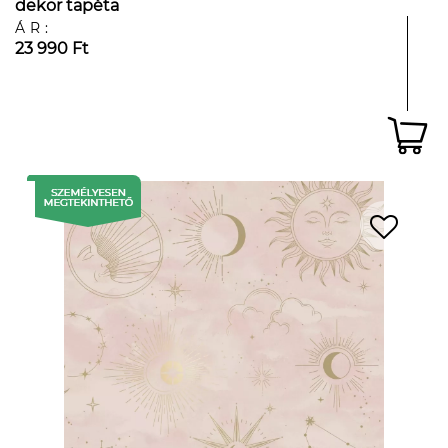
dekor tapéta
ÁR:
23 990 Ft