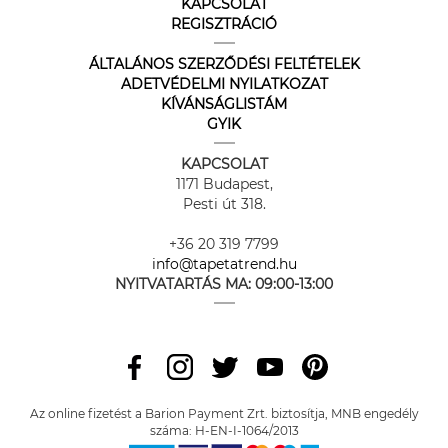
KAPCSOLAT
REGISZTRÁCIÓ
ÁLTALÁNOS SZERZŐDÉSI FELTÉTELEK
ADETVÉDELMI NYILATKOZAT
KÍVÁNSÁGLISTÁM
GYIK
KAPCSOLAT
1171 Budapest,
Pesti út 318.
+36 20 319 7799
info@tapetatrend.hu
NYITVATARTÁS MA:
09:00-13:00
Az online fizetést a Barion Payment Zrt. biztosítja, MNB engedély
száma: H-EN-I-1064/2013