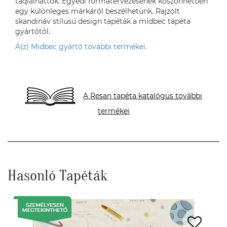
taqlálhattok. Egyedi formatervezésének köszönhetően
egy különleges márkáról beszélhetünk. Rajzolt
skandináv stílusú design tapéták a midbec tapéta
gyártótól.
A(z) Midbec gyártó további termékei.
A Resan tapéta katalógus további
termékei
Hasonló Tapéták