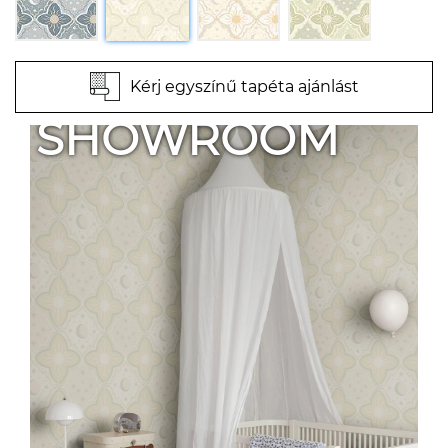
Kérj egyszínű tapéta ajánlást
SHOWROOM