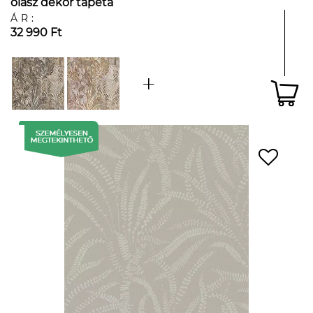
olasz dekor tapéta
ÁR:
32 990 Ft