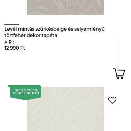
Levél mintás szürkésbeige és selyemfényű
törtfehér dekor tapéta
ÁR:
12 990 Ft