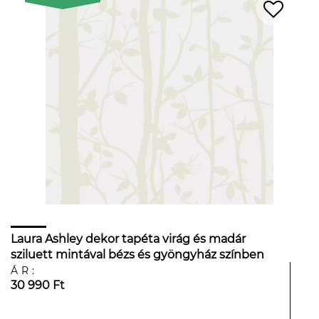
Laura Ashley dekor tapéta virág és madár
sziluett mintával bézs és gyöngyház színben
ÁR:
30 990 Ft