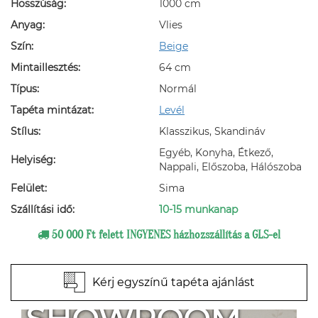
Hosszúság:
1000 cm
Anyag:
Vlies
Szín:
Beige
Mintaillesztés:
64 cm
Típus:
Normál
Tapéta mintázat:
Levél
Stílus:
Klasszikus, Skandináv
Egyéb, Konyha, Étkező,
Helyiség:
Nappali, Előszoba, Hálószoba
Felület:
Sima
Szállítási idő:
10-15 munkanap
50 000 Ft felett INGYENES házhozszállítás a GLS-el
Kérj egyszínű tapéta ajánlást