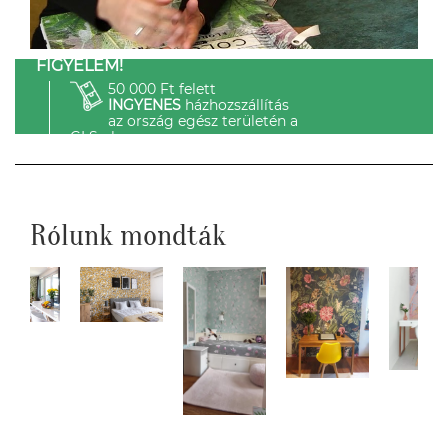
FIGYELEM!
50 000 Ft felett
INGYENES
házhozszállítás
az ország egész területén a
GLS-el.
Rólunk mondták