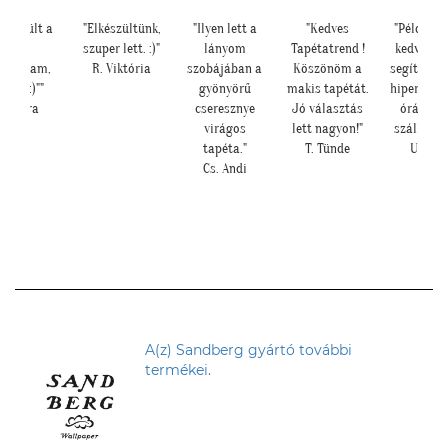
lkészült a
"Elkészültünk,
"Ilyen lett a
"Kedves
"Példa ér
kép,
szuper lett. :)"
lányom
Tapétatrend !
kedvessé
ndoltam,
R. Viktória
szobájában a
Köszönöm a
segítőkész
átha :)""
gyönyörű
makis tapétát.
hiperszup
H. Sára
cseresznye
Jó választás
órán bel
virágos
lett nagyon!"
szállításs
tapéta."
T. Tünde
U. Leil
Cs. Andi
A(z) Sandberg gyártó további
termékei.