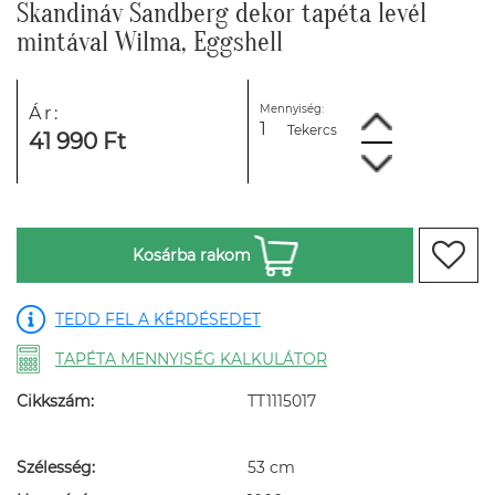
Skandináv Sandberg dekor tapéta levél
mintával Wilma, Eggshell
Mennyiség:
Ár:
Tekercs
41 990 Ft
Kosárba rakom
TEDD FEL A KÉRDÉSEDET
TAPÉTA MENNYISÉG KALKULÁTOR
Cikkszám:
TT1115017
Szélesség:
53 cm