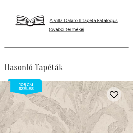
A Villa Dalarö II tapéta katalógus
további termékei
Hasonló Tapéták
106 CM
SZÉLES