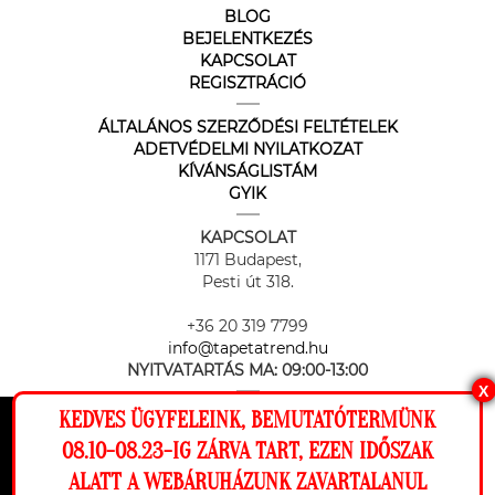
BLOG
BEJELENTKEZÉS
KAPCSOLAT
REGISZTRÁCIÓ
ÁLTALÁNOS SZERZŐDÉSI FELTÉTELEK
ADETVÉDELMI NYILATKOZAT
KÍVÁNSÁGLISTÁM
GYIK
KAPCSOLAT
1171 Budapest,
Pesti út 318.
+36 20 319 7799
info@tapetatrend.hu
NYITVATARTÁS MA:
09:00-13:00
X
KEDVES ÜGYFELEINK, BEMUTATÓTERMÜNK
Ez a weboldal cookie-kat használ, hogy a
08.10-08.23-IG ZÁRVA TART, EZEN IDŐSZAK
lehető legjobb élményt nyújtsa honlapunkon.
ALATT A WEBÁRUHÁZUNK ZAVARTALANUL