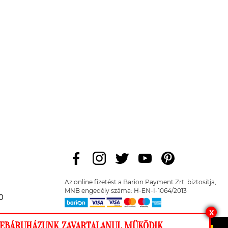
Az online fizetést a Barion Payment Zrt. biztosítja,
MNB engedély száma: H-EN-I-1064/2013
0
X
 WEBÁRUHÁZUNK ZAVARTALANUL MÜKÖDIK,