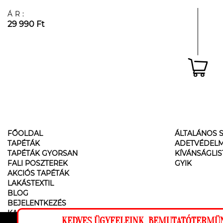
ÁR:
29 990 Ft
FŐOLDAL
ÁLTALÁNOS S
TAPÉTÁK
ADETVÉDELM
TAPÉTÁK GYORSAN
KÍVÁNSÁGLI
FALI POSZTEREK
GYIK
AKCIÓS TAPÉTÁK
LAKÁSTEXTIL
BLOG
BEJELENTKEZÉS
KAPCSOLAT
KEDVES ÜGYFELEINK, BEMUTATÓTERMÜNK