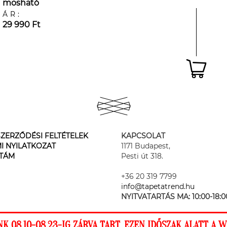
mosható
ÁR:
29 990 Ft
ZERZŐDÉSI FELTÉTELEK
KAPCSOLAT
I NYILATKOZAT
1171 Budapest,
STÁM
Pesti út 318.
+36 20 319 7799
info@tapetatrend.hu
NYITVATARTÁS MA:
10:00-18:0
 08.10-08.23-IG ZÁRVA TART, EZEN IDŐSZAK ALATT A