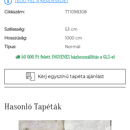
TEDD FEL A KÉRDÉSEDET
Cikkszám:
TT1098308
Szélesség:
53 cm
Hosszúság:
1000 cm
Típus:
Normál
50 000 Ft felett INGYENES házhozszállítás a GLS-el
Kérj egyszínű tapéta ajánlást
Hasonló Tapéták