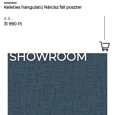
Keleties hangulatú Nárcisz fali poszter
ÁR:
31 990 Ft
SHOWROOM