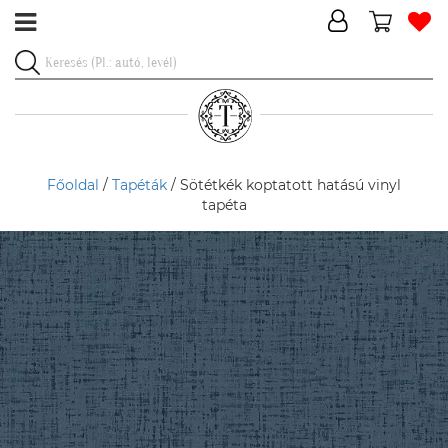
Főoldal
/
Tapéták
/ Sötétkék koptatott hatású vinyl
tapéta