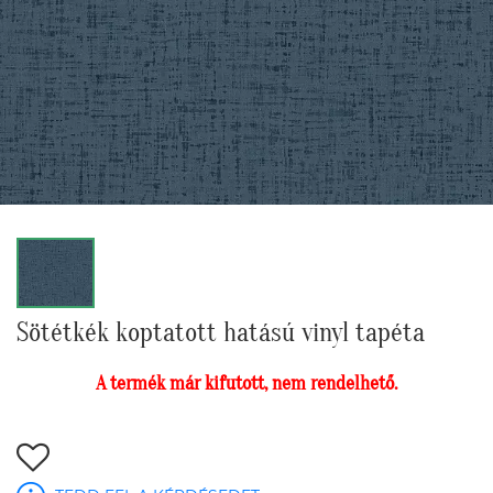
Sötétkék koptatott hatású vinyl tapéta
A termék már kifutott, nem rendelhető.