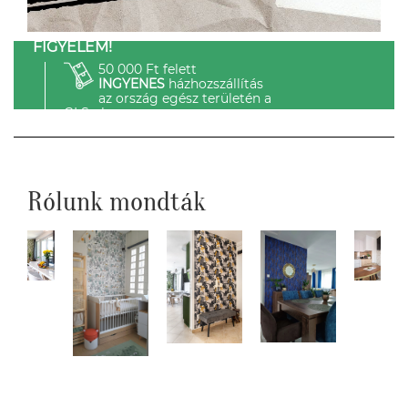
FIGYELEM!
50 000 Ft felett
INGYENES
házhozszállítás
az ország egész területén a
GLS-el.
Rólunk mondták