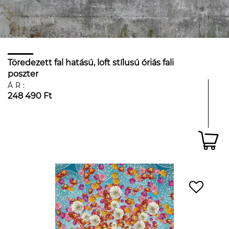
Töredezett fal hatású, loft stílusú óriás fali
poszter
ÁR:
248 490 Ft