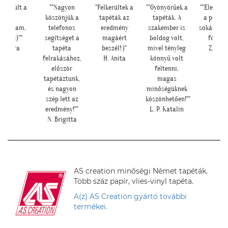
lkészült a
""Nagyon
"Felkerültek a
""Gyönyörűek a
""Elegáns 
kép,
köszönjük a
tapéták az
tapéták. A
a pengef
ndoltam,
telefonos
eredmény
szakember is
sokáig im
átha :)""
segítséget a
magáért
boldog volt,
fogjuk"
H. Sára
tapéta
beszél!:)"
mivel tényleg
Z. Anit
felrakásához,
H. Anita
könnyű volt
először
feltenni,
tapétáztunk,
magas
és nagyon
minőségüknek
szép lett az
köszönhetően!""
eredmény!""
L. P. Katalin
N. Brigitta
AS creation minőségi Német tapéták.
Több száz papír, vlies-vinyl tapéta.
A(z) AS Creation gyártó további
termékei.