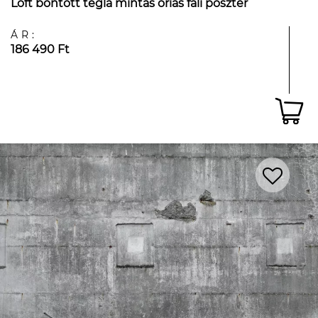
Loft bontott tégla mintás óriás fali poszter
ÁR:
186 490 Ft