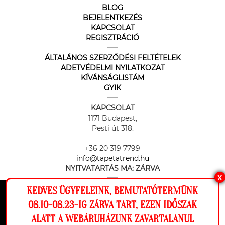
BLOG
BEJELENTKEZÉS
KAPCSOLAT
REGISZTRÁCIÓ
ÁLTALÁNOS SZERZŐDÉSI FELTÉTELEK
ADETVÉDELMI NYILATKOZAT
KÍVÁNSÁGLISTÁM
GYIK
KAPCSOLAT
1171 Budapest,
Pesti út 318.
+36 20 319 7799
info@tapetatrend.hu
NYITVATARTÁS MA:
ZÁRVA
X
KEDVES ÜGYFELEINK, BEMUTATÓTERMÜNK
Ez a weboldal cookie-kat használ, hogy a
08.10-08.23-IG ZÁRVA TART, EZEN IDŐSZAK
lehető legjobb élményt nyújtsa honlapunkon.
ALATT A WEBÁRUHÁZUNK ZAVARTALANUL