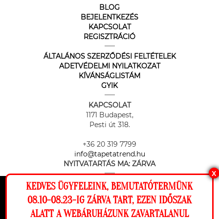
BLOG
BEJELENTKEZÉS
KAPCSOLAT
REGISZTRÁCIÓ
ÁLTALÁNOS SZERZŐDÉSI FELTÉTELEK
ADETVÉDELMI NYILATKOZAT
KÍVÁNSÁGLISTÁM
GYIK
KAPCSOLAT
1171 Budapest,
Pesti út 318.
+36 20 319 7799
info@tapetatrend.hu
NYITVATARTÁS MA:
ZÁRVA
X
KEDVES ÜGYFELEINK, BEMUTATÓTERMÜNK
Ez a weboldal cookie-kat használ, hogy a
08.10-08.23-IG ZÁRVA TART, EZEN IDŐSZAK
lehető legjobb élményt nyújtsa honlapunkon.
ALATT A WEBÁRUHÁZUNK ZAVARTALANUL