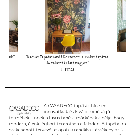
s tapétát.
""Elkészült a kép, gondoltam, hátha :)""
""Csato
H. Sára
A CASADECO tapéták híresen
innovatívak és kiváló minőségű
termékek. Ennek a luxus tapéta márkának a célja, hogy
modern, élénk légkört teremtsen a faladon. A tapétákra
szakosodott tervezői csapatuk rendkívül érzékeny az új