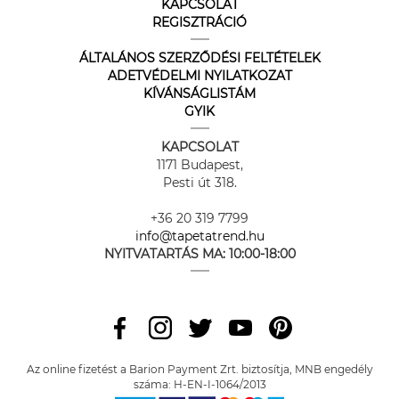
KAPCSOLAT
REGISZTRÁCIÓ
ÁLTALÁNOS SZERZŐDÉSI FELTÉTELEK
ADETVÉDELMI NYILATKOZAT
KÍVÁNSÁGLISTÁM
GYIK
KAPCSOLAT
1171 Budapest,
Pesti út 318.
+36 20 319 7799
info@tapetatrend.hu
NYITVATARTÁS MA:
10:00-18:00
Az online fizetést a Barion Payment Zrt. biztosítja, MNB engedély
száma: H-EN-I-1064/2013