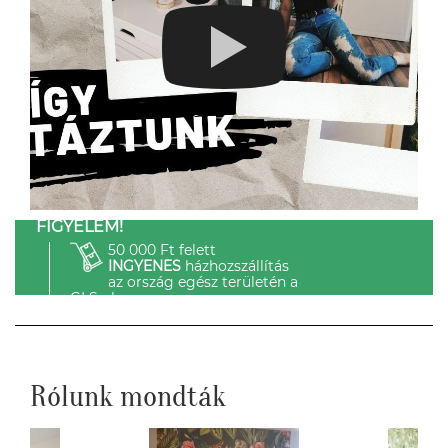
FIGYELEM!
50 000 Ft felett
INGYENES
házhozszállítás
az ország egész területén a
GLS-el.
Rólunk mondták