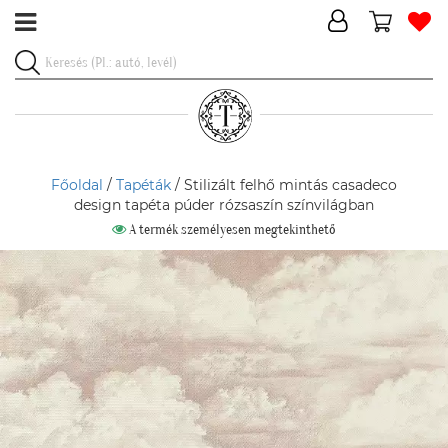
Főoldal
/
Tapéták
/ Stilizált felhő mintás casadeco
design tapéta púder rózsaszín színvilágban
A termék személyesen megtekinthető