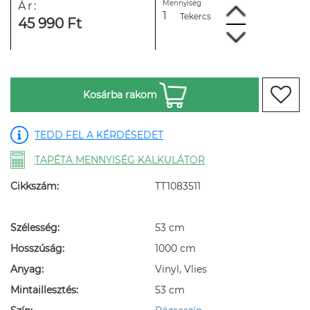
Mennyiség:
Ár:
Tekercs
45 990 Ft
Kosárba rakom
TEDD FEL A KÉRDÉSEDET
TAPÉTA MENNYISÉG KALKULÁTOR
Cikkszám:
TT1083511
Szélesség:
53 cm
Hosszúság:
1000 cm
Anyag:
Vinyl, Vlies
Mintaillesztés:
53 cm