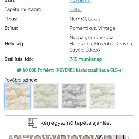
Szín:
Rózsaszín
Tapéta mintázat:
Felhő
Típus:
Normál, Luxus
Stílus:
Romantikus, Vintage
Nappali, Fürdőszoba,
Helyiség:
Hálószoba, Előszoba, Konyha,
Egyéb, Étkező
Szállítási idő:
7-15 munkanap
50 000 Ft felett INGYENES házhozszállítás a GLS-el
További színek:
Kérj egyszínű tapéta ajánlást