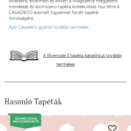
ötletekre, értelmezi és követi a világszerte megjelenő
trendeket és álomszerű tapéta kollekciókat hoz létre.A
CASADECO kiemelt figyelmet fordít tapétái
minőségére.
A(z) Casadeco gyártó további termékei.
A Riverside 3 tapéta katalógus további
termékei
Hasonló Tapéták