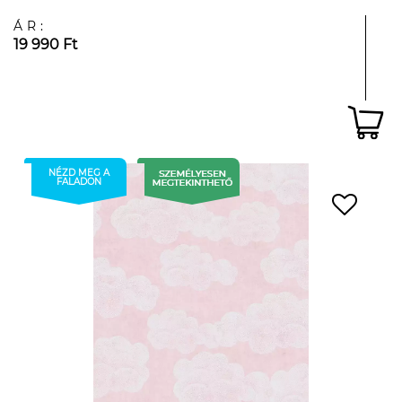
ÁR:
19 990 Ft
NÉZD MEG A
FALADON