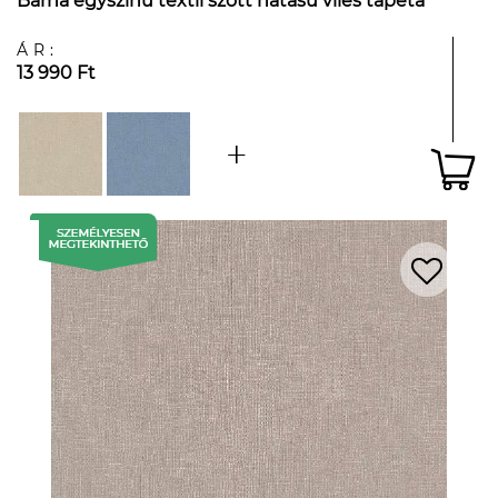
Barna egyszínű textil szőtt hatású vlies tapéta
ÁR:
13 990 Ft