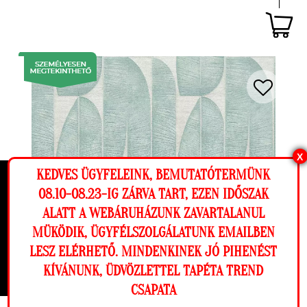
X
KEDVES ÜGYFELEINK, BEMUTATÓTERMÜNK
Ez a weboldal cookie-kat használ, hogy a
08.10-08.23-IG ZÁRVA TART, EZEN IDŐSZAK
lehető legjobb élményt nyújtsa honlapunkon.
ALATT A WEBÁRUHÁZUNK ZAVARTALANUL
Beállítások
MÜKÖDIK, ÜGYFÉLSZOLGÁLATUNK EMAILBEN
LESZ ELÉRHETŐ. MINDENKINEK JÓ PIHENÉST
Elutasítom
Engedélyezem
KÍVÁNUNK, ÜDVÖZLETTEL TAPÉTA TREND
CSAPATA
Megnézem a falamon