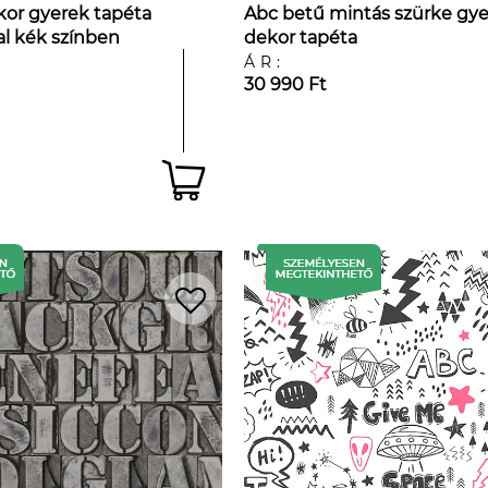
kor gyerek tapéta
Abc betű mintás szürke gy
l kék színben
dekor tapéta
ÁR:
30 990 Ft