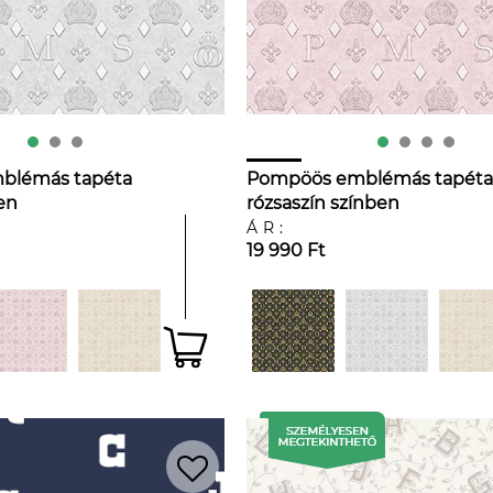
blémás tapéta
Pompöös emblémás tapéta
en
rózsaszín színben
ÁR:
19 990 Ft