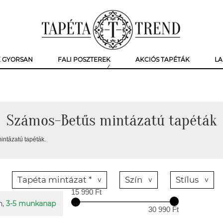
K GYORSAN
FALI POSZTEREK
AKCIÓS TAPÉTÁK
LA
Számos-Betűs mintázatú tapéták
ntázatú tapéták.
Tapéta mintázat *
Szín
Stílus
15 990 Ft
n,
3-5 munkanap
30 990 Ft