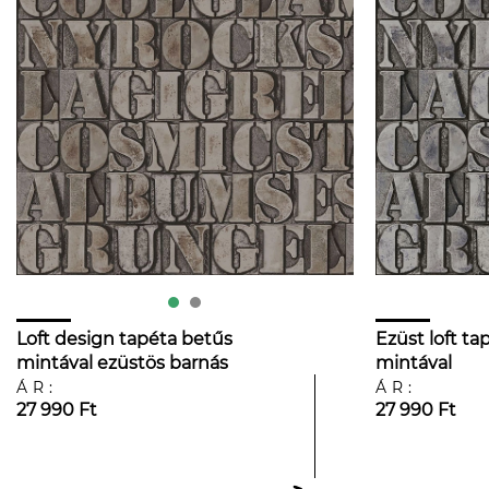
Loft design tapéta betűs
Ezüst loft t
mintával ezüstös barnás
mintával
színekkel
ÁR:
ÁR:
27 990 Ft
27 990 Ft