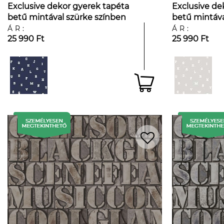
Exclusive dekor gyerek tapéta
Exclusive de
betű mintával szürke színben
betű mintáva
ÁR:
ÁR:
25 990 Ft
25 990 Ft