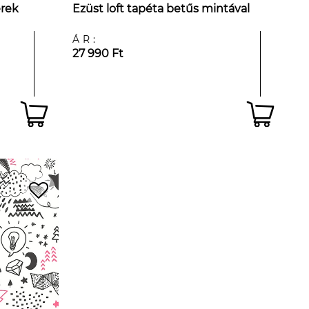
erek
Ezüst loft tapéta betűs mintával
ÁR:
27 990 Ft