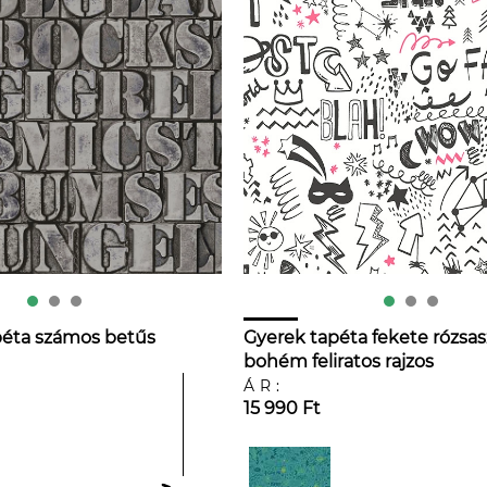
apéta számos betűs
Gyerek tapéta fekete rózsas
bohém feliratos rajzos
mintákkal
ÁR:
15 990 Ft