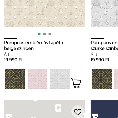
Pompöös emblémás tapéta
Pompöös em
beige színben
szürke színb
ÁR:
ÁR:
19 990 Ft
19 990 Ft