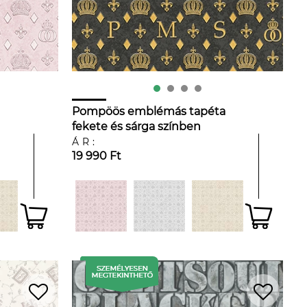
Pompöös emblémás tapéta
fekete és sárga színben
ÁR:
19 990 Ft