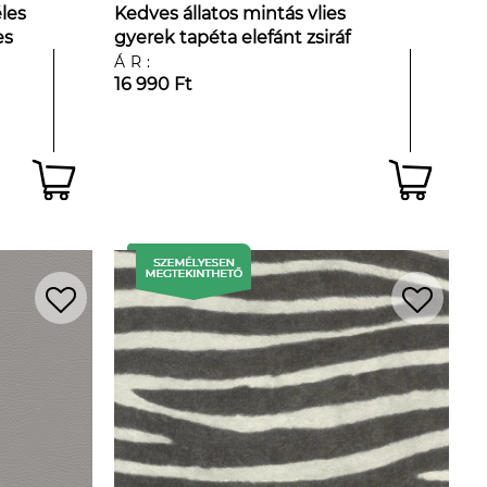
les
Kedves állatos mintás vlies
es
gyerek tapéta elefánt zsiráf
mintával
ÁR:
16 990 Ft