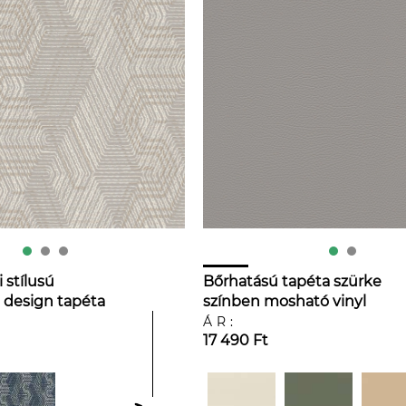
 stílusú
Bőrhatású tapéta szürke
 design tapéta
színben mosható vinyl
ÁR:
17 490 Ft