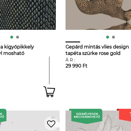
a kigyópikkely
Gepárd mintás vlies design
yl mosható
tapéta szürke rose gold
színekkel
ÁR:
29 990 Ft