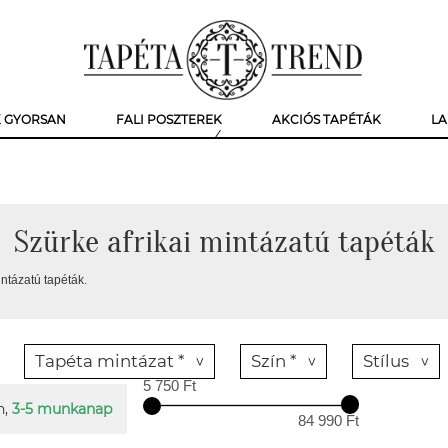
K GYORSAN
FALI POSZTEREK
AKCIÓS TAPÉTÁK
LA
Szürke afrikai mintázatú tapéták
intázatú tapéták.
Tapéta mintázat *
Szín *
Stílus
5 750 Ft
n,
3-5 munkanap
84 990 Ft