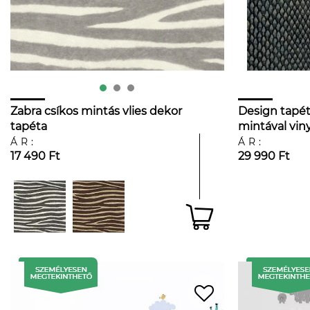
Zabra csíkos mintás vlies dekor
Design tapét
tapéta
mintával vin
ÁR:
ÁR:
17 490 Ft
29 990 Ft