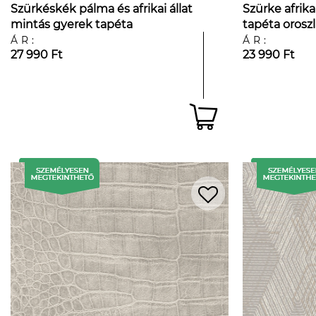
Szürkéskék pálma és afrikai állat
Szürke afrika
mintás gyerek tapéta
tapéta oroszl
tukán mintá
ÁR:
ÁR:
27 990 Ft
23 990 Ft