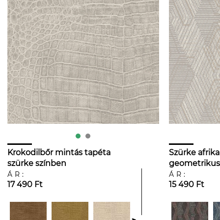
Krokodilbőr mintás tapéta
Szürke afrikai
szürke színben
geometrikus
ÁR:
ÁR:
17 490 Ft
15 490 Ft