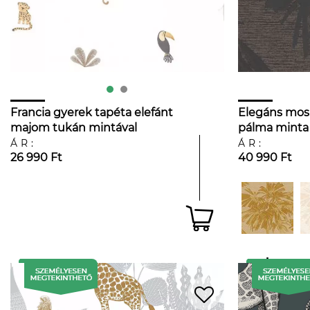
Francia gyerek tapéta elefánt
Elegáns mos
majom tukán mintával
pálma minta
színben
ÁR:
ÁR:
26 990 Ft
40 990 Ft