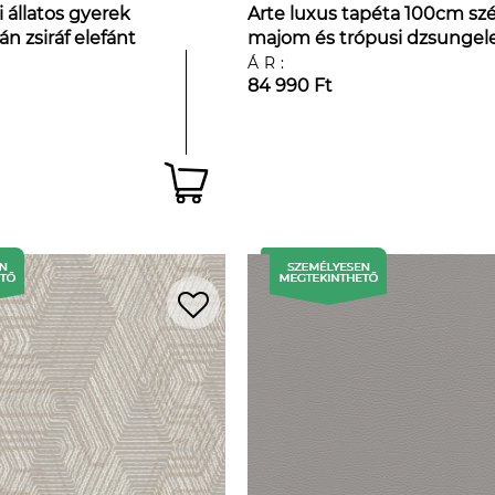
i állatos gyerek
Arte luxus tapéta 100cm szé
án zsiráf elefánt
majom és trópusi dzsungel
val
mintával
ÁR:
84 990 Ft