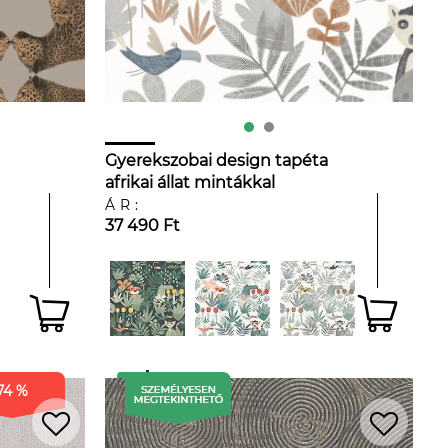
Gyerekszobai design tapéta
afrikai állat mintákkal
ÁR:
37 490 Ft
74 %