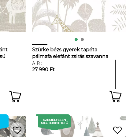
fánt
Szürke bézs gyerek tapéta
ású
pálmafa elefánt zsirás szavanna
mintával
ÁR:
27 990 Ft