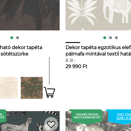
ható dekor tapéta
Dekor tapéta egzotikus ele
 sötétszürke
pálmafa mintával textil hat
alapon
ÁR:
29 990 Ft
100 CM
SZÉLES