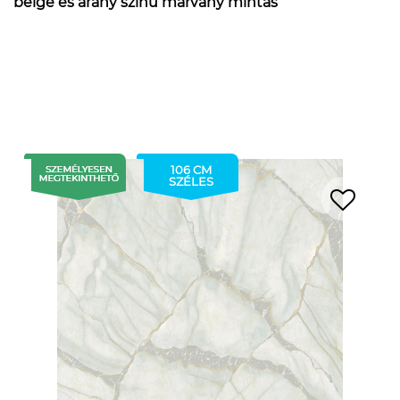
beige és arany színű márvány mintás
106 CM
SZÉLES