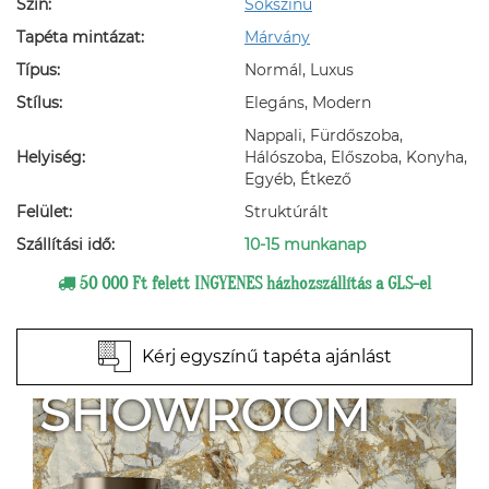
Szín:
Sokszínű
Tapéta mintázat:
Márvány
Típus:
Normál, Luxus
Stílus:
Elegáns, Modern
Nappali, Fürdőszoba,
Helyiség:
Hálószoba, Előszoba, Konyha,
Egyéb, Étkező
Felület:
Struktúrált
Szállítási idő:
10-15 munkanap
50 000 Ft felett INGYENES házhozszállítás a GLS-el
Kérj egyszínű tapéta ajánlást
SHOWROOM