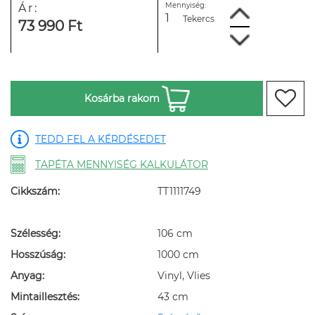
Mennyiség:
Ár:
Tekercs
73 990 Ft
Kosárba rakom
TEDD FEL A KÉRDÉSEDET
TAPÉTA MENNYISÉG KALKULÁTOR
Cikkszám:
TT1111749
Szélesség:
106 cm
Hosszúság:
1000 cm
Anyag:
Vinyl, Vlies
Mintaillesztés:
43 cm