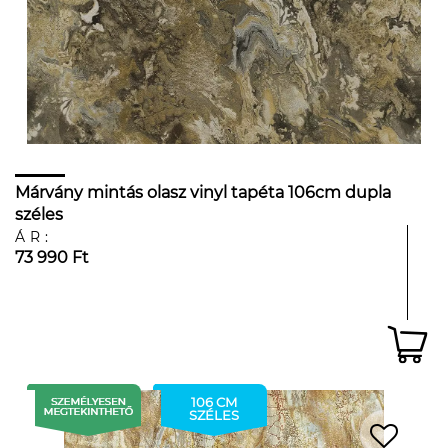
Márvány mintás olasz vinyl tapéta 106cm dupla
széles
ÁR:
73 990 Ft
106 CM
SZÉLES