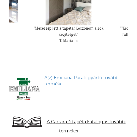
 a sok
""Kicsit féltünk előtte, hogy nem lesz-e sok ekkora
""Elegáns
falfelületen a tapéta, de a végeredmény nagyon
szép lett.""
S. Andrea
A(z) Emiliana Parati gyártó további
termékei.
A Carrara 4 tapéta katalógus további
termékei