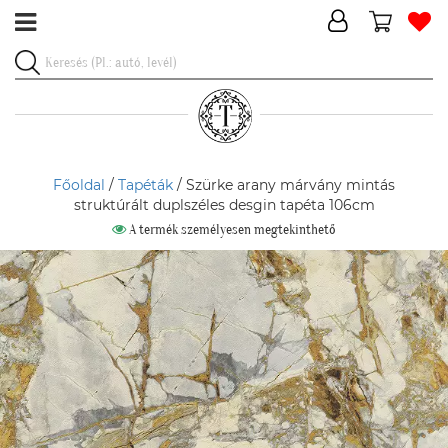
Főoldal
/
Tapéták
/ Szürke arany márvány mintás
struktúrált duplszéles desgin tapéta 106cm
A termék személyesen megtekinthető