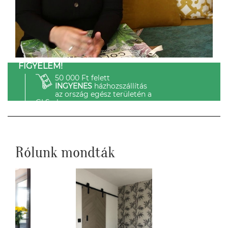
FIGYELEM!
50 000 Ft felett
INGYENES
házhozszállítás
az ország egész területén a
GLS-el.
Rólunk mondták