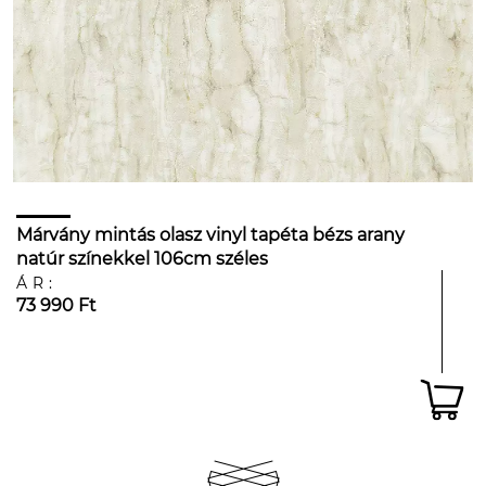
Márvány mintás olasz vinyl tapéta bézs arany
natúr színekkel 106cm széles
ÁR:
73 990 Ft