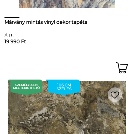
Márvány mintás vinyl dekor tapéta
ÁR:
19 990 Ft
106 CM
SZÉLES