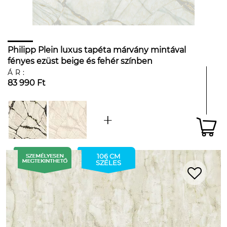
Philipp Plein luxus tapéta márvány mintával
fényes ezüst beige és fehér színben
ÁR:
83 990 Ft
106 CM
SZÉLES