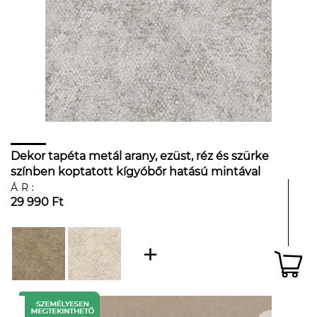
Dekor tapéta metál arany, ezüst, réz és szürke
színben koptatott kígyóbőr hatású mintával
ÁR:
29 990 Ft