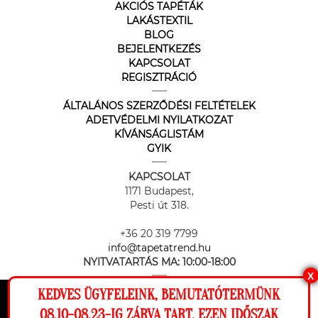
AKCIÓS TAPÉTÁK
LAKÁSTEXTIL
BLOG
BEJELENTKEZÉS
KAPCSOLAT
REGISZTRÁCIÓ
ÁLTALÁNOS SZERZŐDÉSI FELTÉTELEK
ADETVÉDELMI NYILATKOZAT
KÍVÁNSÁGLISTÁM
GYIK
KAPCSOLAT
1171 Budapest,
Pesti út 318.
+36 20 319 7799
info@tapetatrend.hu
NYITVATARTÁS MA:
10:00-18:00
X
KEDVES ÜGYFELEINK, BEMUTATÓTERMÜNK
Ez a weboldal cookie-kat használ, hogy a
08.10-08.23-IG ZÁRVA TART, EZEN IDŐSZAK