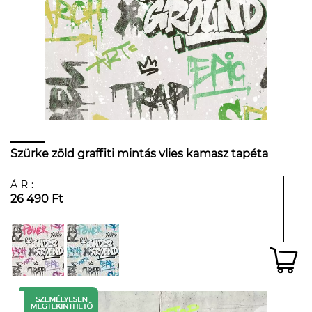
Szürke zöld graffiti mintás vlies kamasz tapéta
ÁR:
26 490 Ft