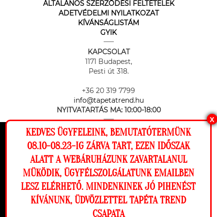
ÁLTALÁNOS SZERZŐDÉSI FELTÉTELEK
ADETVÉDELMI NYILATKOZAT
KÍVÁNSÁGLISTÁM
GYIK
KAPCSOLAT
1171 Budapest,
Pesti út 318.
+36 20 319 7799
info@tapetatrend.hu
NYITVATARTÁS MA:
10:00-18:00
X
KEDVES ÜGYFELEINK, BEMUTATÓTERMÜNK
Ez a weboldal cookie-kat használ, hogy a
08.10-08.23-IG ZÁRVA TART, EZEN IDŐSZAK
lehető legjobb élményt nyújtsa honlapunkon.
ALATT A WEBÁRUHÁZUNK ZAVARTALANUL
Beállítások
MÜKÖDIK, ÜGYFÉLSZOLGÁLATUNK EMAILBEN
Az online fizetést a Barion Payment Zrt. biztosítja, MNB engedély
száma: H-EN-I-1064/2013
LESZ ELÉRHETŐ. MINDENKINEK JÓ PIHENÉST
Elutasítom
Engedélyezem
KÍVÁNUNK, ÜDVÖZLETTEL TAPÉTA TREND
CSAPATA
Megnézem a falamon
Copyright © 2026 Tapéta Trend. Minden jog fenntartva. Tapéta trend Bt.