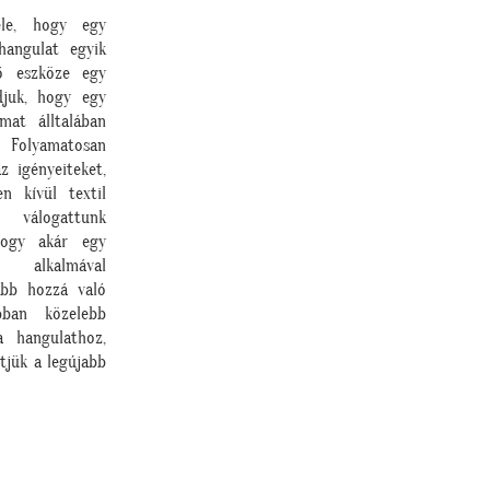
ele, hogy egy
hangulat egyik
tő eszköze egy
djuk, hogy egy
amat álltalában
Folyamatosan
az igényeiteket,
n kívül textil
válogattunk
hogy akár egy
 alkalmával
ább hozzá való
bban közelebb
 hangulathoz,
ítjük a
legújabb