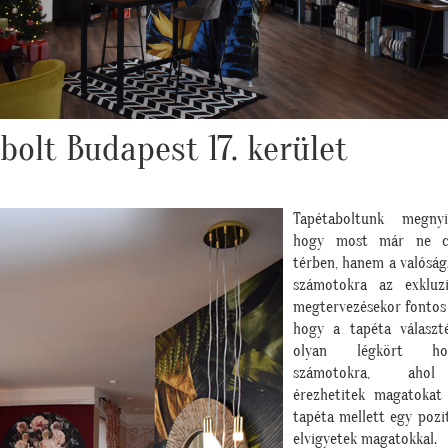
bolt Budapest 17. kerület
Tapétaboltunk megnyi
hogy most már ne cs
térben, hanem a valóság
számotokra az exkluzi
megtervezésekor fontos
hogy a tapéta választ
olyan légkört ho
számotokra, ahol
érezhetitek magatokat 
tapéta mellett egy pozit
elvigyetek magatokkal.