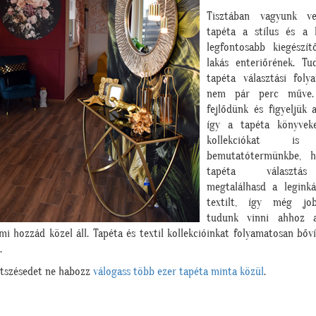
Tisztában vagyunk v
tapéta a stílus és a 
legfontosabb kiegészí
lakás enteriőrének. Tu
tapéta választási foly
nem pár perc műve. 
fejlődünk és figyeljük 
így a tapéta könyveke
kollekciókat is 
bemutatótermünkbe, 
tapéta választás
megtalálhasd a legink
textilt, így még jo
tudunk vinni ahhoz a
mi hozzád közel áll. Tapéta és textil kollekcióinkat folyamatosan bőv
.
etszésedet ne habozz
válogass több ezer tapéta minta közül
.