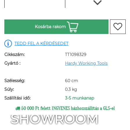
Kosárba rakom
TEDD FEL A KÉRDÉSEDET
Cikkszám:
TT1098329
Gyártó :
Hardy Working Tools
Szélesség:
60 cm
Súly:
0.3 kg
Szállítási idő:
3-5 munkanap
50 000 Ft felett INGYENES házhozszállítás a GLS-el
SHOWROOM