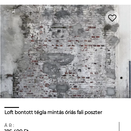
Loft bontott tégla mintás óriás fali poszter
ÁR: