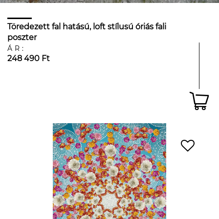
Töredezett fal hatású, loft stílusú óriás fali
poszter
ÁR:
248 490 Ft