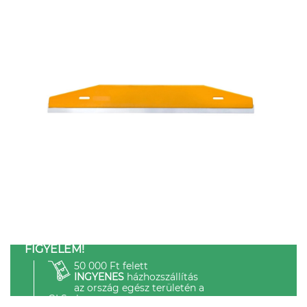
FIGYELEM!
50 000 Ft felett
INGYENES
házhozszállítás
az ország egész területén a
GLS-el.