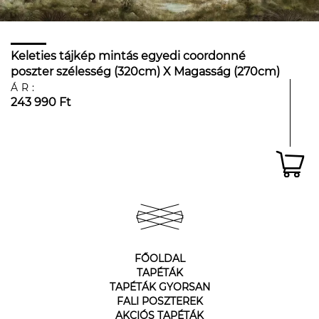
Keleties tájkép mintás egyedi coordonné
poszter szélesség (320cm) X Magasság (270cm)
vinyl
ÁR:
243 990 Ft
FŐOLDAL
TAPÉTÁK
TAPÉTÁK GYORSAN
FALI POSZTEREK
AKCIÓS TAPÉTÁK