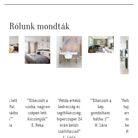
Rólunk mondták
legáns lett
""Elkészült a
"Példa értékű
""Elkészült a
"Felkerült
pengefal,
szoba, nagyon
kedvesség és
kép,
tapéták
áig imádni
szépen lett.
segítőkészség,
gondoltam,
eredmé
fogjuk""
Köszönjük""
hiperszuper 24
hátha :)""
magáér
Z. Anita
E. Réka
órán belüli
H. Sára
beszél!:
szállítással!"
H. Anit
U. Leila