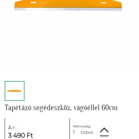
Tapétázó segédeszköz, vágóéllel 60cm
Mennyiség:
Ár:
Doboz
3 490 Ft