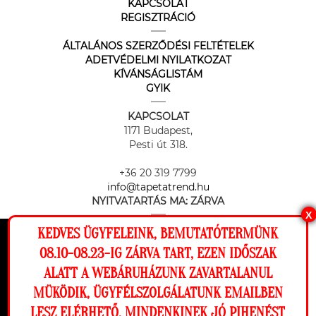
KAPCSOLAT
REGISZTRÁCIÓ
ÁLTALÁNOS SZERZŐDÉSI FELTÉTELEK
ADETVÉDELMI NYILATKOZAT
KÍVÁNSÁGLISTÁM
GYIK
KAPCSOLAT
1171 Budapest,
Pesti út 318.
+36 20 319 7799
info@tapetatrend.hu
NYITVATARTÁS MA:
ZÁRVA
X
KEDVES ÜGYFELEINK, BEMUTATÓTERMÜNK
Ez a weboldal cookie-kat használ, hogy a
08.10-08.23-IG ZÁRVA TART, EZEN IDŐSZAK
lehető legjobb élményt nyújtsa honlapunkon.
ALATT A WEBÁRUHÁZUNK ZAVARTALANUL
Beállítások
MÜKÖDIK, ÜGYFÉLSZOLGÁLATUNK EMAILBEN
Az online fizetést a Barion Payment Zrt. biztosítja, MNB engedély
száma: H-EN-I-1064/2013
LESZ ELÉRHETŐ. MINDENKINEK JÓ PIHENÉST