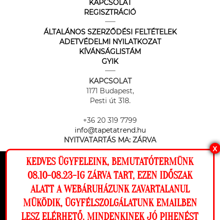
KAPCSOLAT
REGISZTRÁCIÓ
ÁLTALÁNOS SZERZŐDÉSI FELTÉTELEK
ADETVÉDELMI NYILATKOZAT
KÍVÁNSÁGLISTÁM
GYIK
KAPCSOLAT
1171 Budapest,
Pesti út 318.
+36 20 319 7799
info@tapetatrend.hu
NYITVATARTÁS MA:
ZÁRVA
X
KEDVES ÜGYFELEINK, BEMUTATÓTERMÜNK
Ez a weboldal cookie-kat használ, hogy a
08.10-08.23-IG ZÁRVA TART, EZEN IDŐSZAK
lehető legjobb élményt nyújtsa honlapunkon.
ALATT A WEBÁRUHÁZUNK ZAVARTALANUL
Beállítások
MÜKÖDIK, ÜGYFÉLSZOLGÁLATUNK EMAILBEN
Az online fizetést a Barion Payment Zrt. biztosítja, MNB engedély
száma: H-EN-I-1064/2013
LESZ ELÉRHETŐ. MINDENKINEK JÓ PIHENÉST