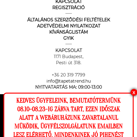
KAPCSOLAT
REGISZTRÁCIÓ
ÁLTALÁNOS SZERZŐDÉSI FELTÉTELEK
ADETVÉDELMI NYILATKOZAT
KÍVÁNSÁGLISTÁM
GYIK
KAPCSOLAT
1171 Budapest,
Pesti út 318.
+36 20 319 7799
info@tapetatrend.hu
NYITVATARTÁS MA:
09:00-13:00
X
KEDVES ÜGYFELEINK, BEMUTATÓTERMÜNK
Ez a weboldal cookie-kat használ, hogy a
08.10-08.23-IG ZÁRVA TART, EZEN IDŐSZAK
lehető legjobb élményt nyújtsa honlapunkon.
ALATT A WEBÁRUHÁZUNK ZAVARTALANUL
Beállítások
MÜKÖDIK, ÜGYFÉLSZOLGÁLATUNK EMAILBEN
Az online fizetést a Barion Payment Zrt. biztosítja, MNB engedély
száma: H-EN-I-1064/2013
LESZ ELÉRHETŐ. MINDENKINEK JÓ PIHENÉST