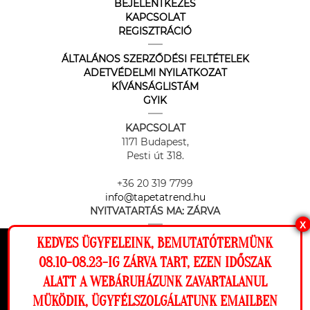
BEJELENTKEZÉS
KAPCSOLAT
REGISZTRÁCIÓ
ÁLTALÁNOS SZERZŐDÉSI FELTÉTELEK
ADETVÉDELMI NYILATKOZAT
KÍVÁNSÁGLISTÁM
GYIK
KAPCSOLAT
1171 Budapest,
Pesti út 318.
+36 20 319 7799
info@tapetatrend.hu
NYITVATARTÁS MA:
ZÁRVA
X
KEDVES ÜGYFELEINK, BEMUTATÓTERMÜNK
Ez a weboldal cookie-kat használ, hogy a
08.10-08.23-IG ZÁRVA TART, EZEN IDŐSZAK
lehető legjobb élményt nyújtsa honlapunkon.
ALATT A WEBÁRUHÁZUNK ZAVARTALANUL
Beállítások
MÜKÖDIK, ÜGYFÉLSZOLGÁLATUNK EMAILBEN
Az online fizetést a Barion Payment Zrt. biztosítja, MNB engedély