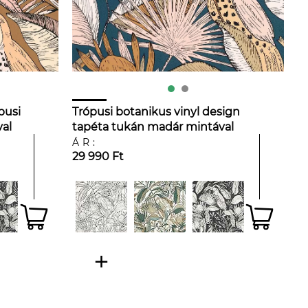
pusi
Trópusi botanikus vinyl design
val
tapéta tukán madár mintával
ÁR:
29 990 Ft