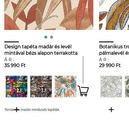
Design tapéta madár és levél
Botanikus tr
mintával bézs alapon terrakotta
pálmalevél é
színben
mintával
ÁR:
ÁR:
35 990 Ft
29 990 Ft
Terrakotta madár mintázatú tapéták.