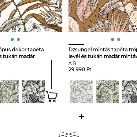
ópus dekor tapéta
Dzsungel mintás tapéta tró
s tukán madár
levél és tukán madár mintá
terrakotta színben
ÁR:
29 990 Ft