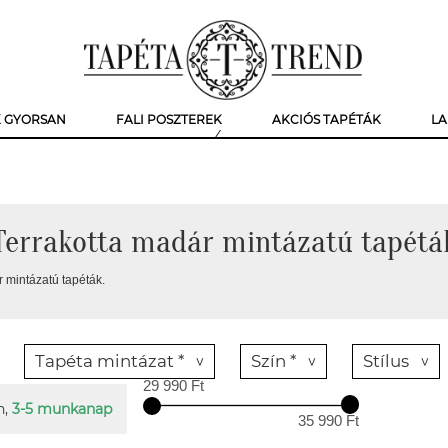
K GYORSAN
FALI POSZTEREK
AKCIÓS TAPÉTÁK
LA
Terrakotta madár mintázatú tapétá
 mintázatú tapéták.
Tapéta mintázat *
Szín *
Stílus
29 990 Ft
n,
3-5 munkanap
35 990 Ft