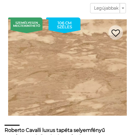
Legújabbak
106 CM
SZÉLES
Roberto Cavalli luxus tapéta selyemfényű