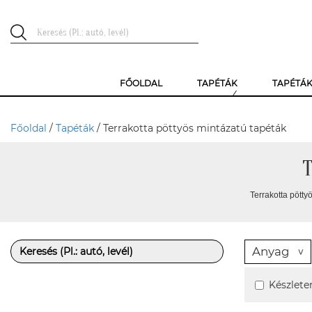
FŐOLDAL
TAPÉTÁK
TAPÉTÁ
Főoldal
/
Tapéták
/ Terrakotta pöttyös mintázatú tapéták
T
Terrakotta pötty
Anyag
Készlete