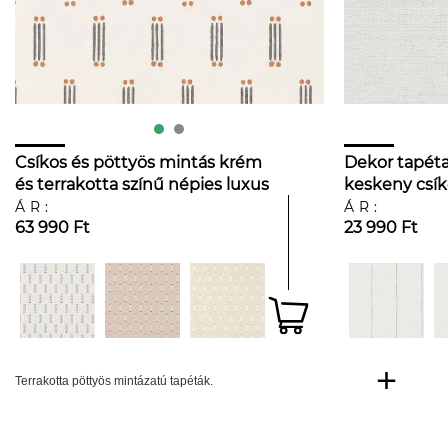
Csíkos és pöttyös mintás krém
Dekor tapéta
és terrakotta színű népies luxus
keskeny csík
dekor tapéta
terrakotta s
ÁR:
ÁR:
63 990 Ft
23 990 Ft
Terrakotta pöttyös mintázatú tapéták.