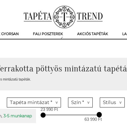
K GYORSAN
FALI POSZTEREK
AKCIÓS TAPÉTÁK
LA
errakotta pöttyös mintázatú tapét
ös mintázatú tapéták.
Tapéta mintázat *
Szín *
Stílus
23 990 Ft
n,
3-5 munkanap
63 990 Ft