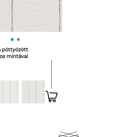
 pöttyözött
os mintával
zínben