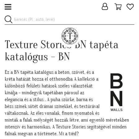
Texture Stories BN tapéta
katalógus - BN
Ez a BN tapéta katalógus a beton, szövet, és a
kréta hatását hozza el otthonodba A kollekció a
különböző felületi hatások széles választékát
kínálja - mindegyik tapétában párosul az
elegancia és a stílus . A puha szürke, barna és
bézs színek sötét drámai színekkel, és textúrával
váltakoznak. Az éles vonalak, finom nyomatok és
minták a falak mélységét hozzák létre, ami egyenlő méretekben
intenzív és harmonikus. A Texture Stories segítségével minden
falnak megvan a története. Mi a tiéd?