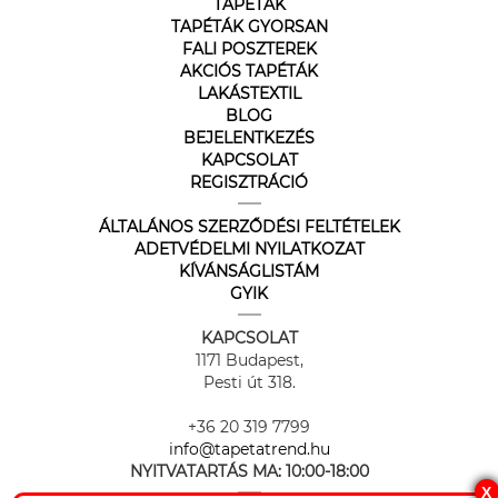
TAPÉTÁK
TAPÉTÁK GYORSAN
FALI POSZTEREK
AKCIÓS TAPÉTÁK
LAKÁSTEXTIL
BLOG
BEJELENTKEZÉS
KAPCSOLAT
REGISZTRÁCIÓ
ÁLTALÁNOS SZERZŐDÉSI FELTÉTELEK
ADETVÉDELMI NYILATKOZAT
KÍVÁNSÁGLISTÁM
GYIK
KAPCSOLAT
1171 Budapest,
Pesti út 318.
+36 20 319 7799
info@tapetatrend.hu
NYITVATARTÁS MA:
10:00-18:00
X