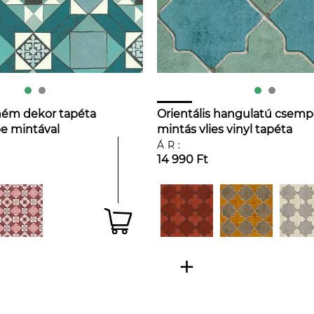
ém dekor tapéta
Orientális hangulatú csem
e mintával
mintás vlies vinyl tapéta
ÁR:
14 990 Ft