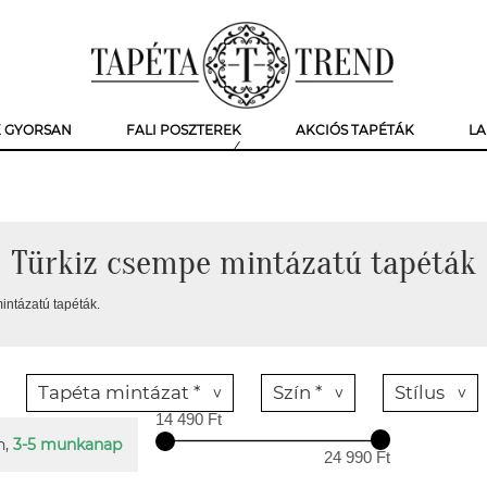
K GYORSAN
FALI POSZTEREK
AKCIÓS TAPÉTÁK
LA
Türkiz csempe mintázatú tapéták
intázatú tapéták.
Tapéta mintázat *
Szín *
Stílus
14 490 Ft
n,
3-5 munkanap
24 990 Ft