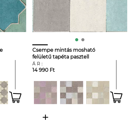
pe
Csempe mintás mosható
felületű tapéta pasztell
színekkel
ÁR:
14 990 Ft