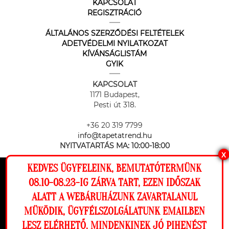
KAPCSOLAT
REGISZTRÁCIÓ
ÁLTALÁNOS SZERZŐDÉSI FELTÉTELEK
ADETVÉDELMI NYILATKOZAT
KÍVÁNSÁGLISTÁM
GYIK
KAPCSOLAT
1171 Budapest,
Pesti út 318.
+36 20 319 7799
info@tapetatrend.hu
NYITVATARTÁS MA:
10:00-18:00
X
KEDVES ÜGYFELEINK, BEMUTATÓTERMÜNK
Ez a weboldal cookie-kat használ, hogy a
08.10-08.23-IG ZÁRVA TART, EZEN IDŐSZAK
lehető legjobb élményt nyújtsa honlapunkon.
ALATT A WEBÁRUHÁZUNK ZAVARTALANUL
Beállítások
MÜKÖDIK, ÜGYFÉLSZOLGÁLATUNK EMAILBEN
Az online fizetést a Barion Payment Zrt. biztosítja, MNB engedély
száma: H-EN-I-1064/2013
LESZ ELÉRHETŐ. MINDENKINEK JÓ PIHENÉST