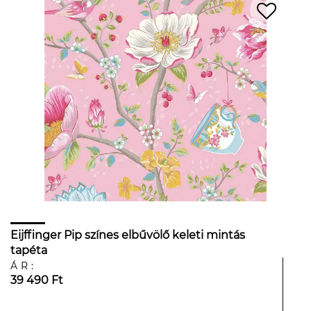
Eijffinger Pip színes elbűvölő keleti mintás
tapéta
ÁR:
39 490 Ft