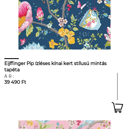
Eijffinger Pip ízléses kínai kert stílusú mintás
tapéta
ÁR:
39 490 Ft