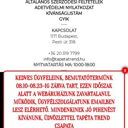
ÁLTALÁNOS SZERZŐDÉSI FELTÉTELEK
ADETVÉDELMI NYILATKOZAT
KÍVÁNSÁGLISTÁM
GYIK
KAPCSOLAT
1171 Budapest,
Pesti út 318.
+36 20 319 7799
info@tapetatrend.hu
NYITVATARTÁS MA:
10:00-18:00
X
KEDVES ÜGYFELEINK, BEMUTATÓTERMÜNK
Ez a weboldal cookie-kat használ, hogy a
08.10-08.23-IG ZÁRVA TART, EZEN IDŐSZAK
lehető legjobb élményt nyújtsa honlapunkon.
ALATT A WEBÁRUHÁZUNK ZAVARTALANUL
Beállítások
MÜKÖDIK, ÜGYFÉLSZOLGÁLATUNK EMAILBEN
Az online fizetést a Barion Payment Zrt. biztosítja, MNB engedély
száma: H-EN-I-1064/2013
LESZ ELÉRHETŐ. MINDENKINEK JÓ PIHENÉST
Elutasítom
Engedélyezem
KÍVÁNUNK, ÜDVÖZLETTEL TAPÉTA TREND
CSAPATA
Megnézem a falamon
Copyright © 2026 Tapéta Trend. Minden jog fenntartva. Tapéta trend Bt.