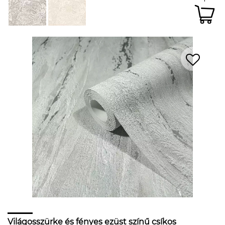
Világosszürke és fényes ezüst színű csíkos