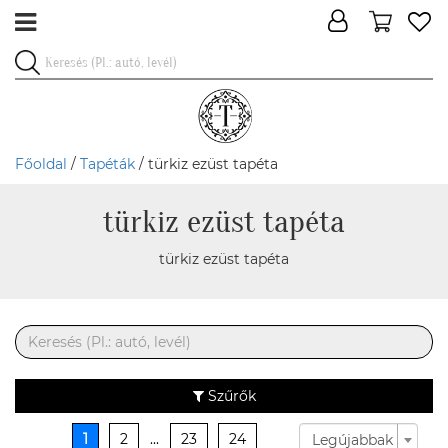
Főoldal
/
Tapéták
/ türkiz ezüst tapéta
türkiz ezüst tapéta
türkiz ezüst tapéta
Szűrők
1
2
...
23
24
Legújabbak