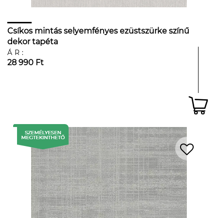
Csíkos mintás selyemfényes ezüstszürke színű
dekor tapéta
ÁR:
28 990 Ft