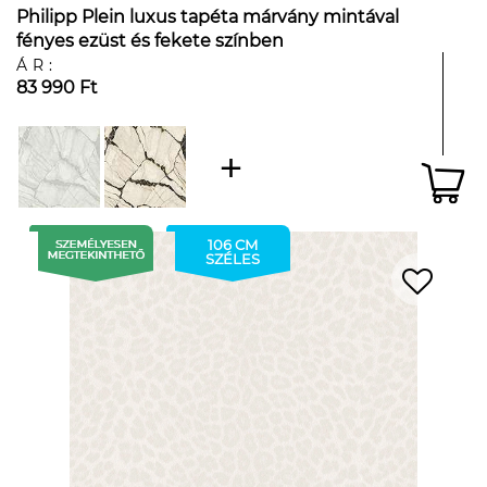
Philipp Plein luxus tapéta márvány mintával
fényes ezüst és fekete színben
ÁR:
83 990 Ft
106 CM
SZÉLES