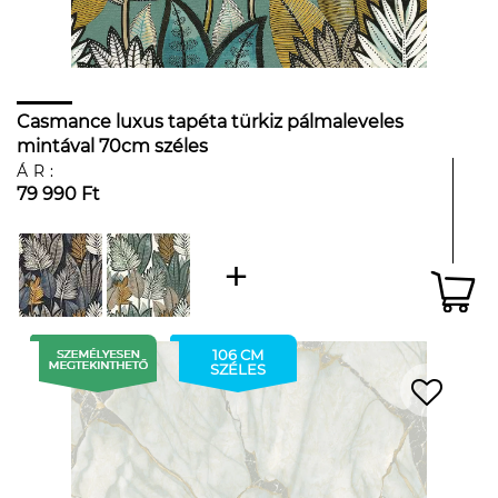
Casmance luxus tapéta türkiz pálmaleveles
mintával 70cm széles
ÁR:
79 990 Ft
106 CM
SZÉLES