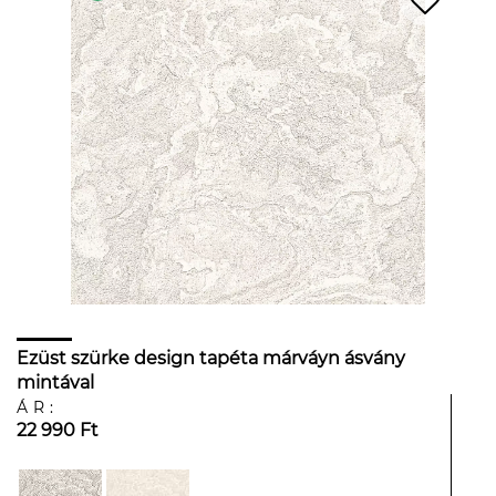
Ezüst szürke design tapéta márváyn ásvány
mintával
ÁR:
22 990 Ft