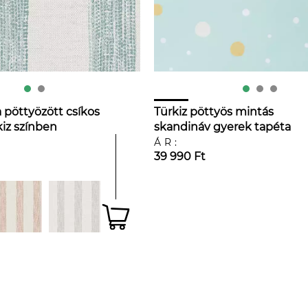
 pöttyözött csíkos
Türkiz pöttyös mintás
kiz színben
skandináv gyerek tapéta
ÁR:
39 990 Ft