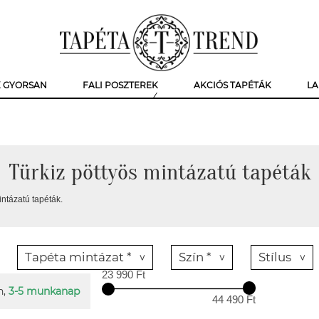
K GYORSAN
FALI POSZTEREK
AKCIÓS TAPÉTÁK
LA
Türkiz pöttyös mintázatú tapéták
intázatú tapéták.
Tapéta mintázat *
Szín *
Stílus
23 990 Ft
n,
3-5 munkanap
44 490 Ft