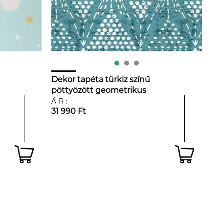
Dekor tapéta türkiz színű
pöttyözött geometrikus
mintával
ÁR:
31 990 Ft