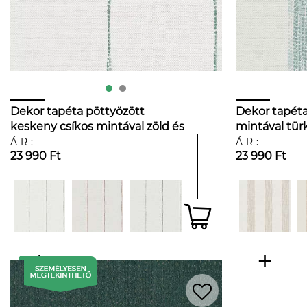
Dekor tapéta pöttyözött
Dekor tapéta
keskeny csíkos mintával zöld és
mintával tür
türkiz színben
ÁR:
ÁR:
23 990 Ft
23 990 Ft