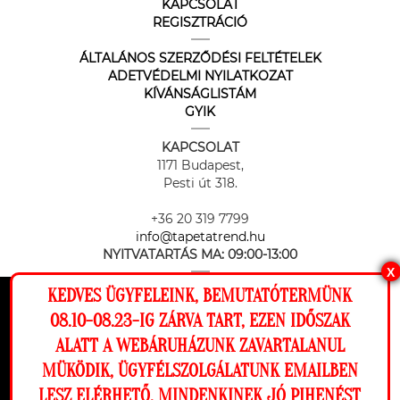
KAPCSOLAT
REGISZTRÁCIÓ
ÁLTALÁNOS SZERZŐDÉSI FELTÉTELEK
ADETVÉDELMI NYILATKOZAT
KÍVÁNSÁGLISTÁM
GYIK
KAPCSOLAT
1171 Budapest,
Pesti út 318.
+36 20 319 7799
info@tapetatrend.hu
NYITVATARTÁS MA:
09:00-13:00
X
KEDVES ÜGYFELEINK, BEMUTATÓTERMÜNK
Ez a weboldal cookie-kat használ, hogy a
08.10-08.23-IG ZÁRVA TART, EZEN IDŐSZAK
lehető legjobb élményt nyújtsa honlapunkon.
ALATT A WEBÁRUHÁZUNK ZAVARTALANUL
Beállítások
MÜKÖDIK, ÜGYFÉLSZOLGÁLATUNK EMAILBEN
Az online fizetést a Barion Payment Zrt. biztosítja, MNB engedély
száma: H-EN-I-1064/2013
LESZ ELÉRHETŐ. MINDENKINEK JÓ PIHENÉST