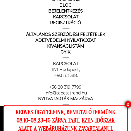
BLOG
BEJELENTKEZÉS
KAPCSOLAT
REGISZTRÁCIÓ
ÁLTALÁNOS SZERZŐDÉSI FELTÉTELEK
ADETVÉDELMI NYILATKOZAT
KÍVÁNSÁGLISTÁM
GYIK
KAPCSOLAT
1171 Budapest,
Pesti út 318.
+36 20 319 7799
info@tapetatrend.hu
NYITVATARTÁS MA:
ZÁRVA
X
KEDVES ÜGYFELEINK, BEMUTATÓTERMÜNK
Ez a weboldal cookie-kat használ, hogy a
08.10-08.23-IG ZÁRVA TART, EZEN IDŐSZAK
lehető legjobb élményt nyújtsa honlapunkon.
ALATT A WEBÁRUHÁZUNK ZAVARTALANUL