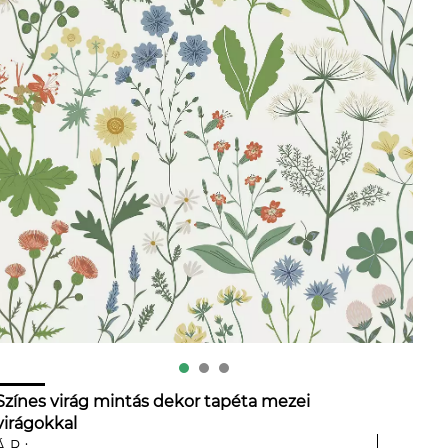
Színes virág mintás dekor tapéta mezei
virágokkal
ÁR: