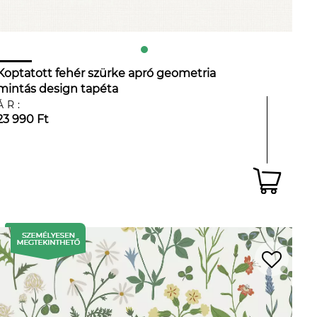
Koptatott fehér szürke apró geometria
mintás design tapéta
ÁR:
23 990 Ft