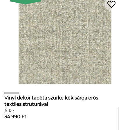
Vinyl dekor tapéta szürke kék sárga erős
textiles struturával
ÁR:
34 990 Ft