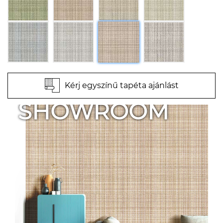
Kérj egyszínű tapéta ajánlást
SHOWROOM