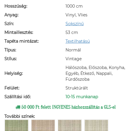
Hosszúság:
1000 cm
Anyag:
Vinyl, Vlies
Szín:
Sokszínű
Mintaillesztés:
53 cm
Tapéta mintázat:
Textilhatású
Típus:
Normál
Stílus:
Vintage
Hálószoba, Előszoba, Konyha,
Helyiség:
Egyéb, Étkező, Nappali,
Fürdőszoba
Felület:
Struktúrált
Szállítási idő:
10-15 munkanap
50 000 Ft felett INGYENES házhozszállítás a GLS-el
További színek: