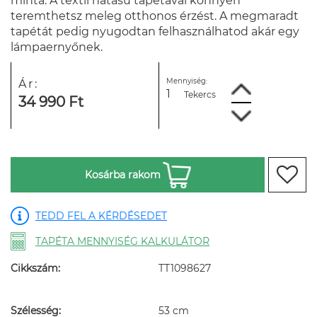
minta. A textil hatású tapétával könnyen
teremthetsz meleg otthonos érzést. A megmaradt
tapétát pedig nyugodtan felhasználhatod akár egy
lámpaernyőnek.
Mennyiség:
Ár:
Tekercs
34 990 Ft
Kosárba rakom
TEDD FEL A KÉRDÉSEDET
TAPÉTA MENNYISÉG KALKULÁTOR
Cikkszám:
TT1098627
Szélesség:
53 cm