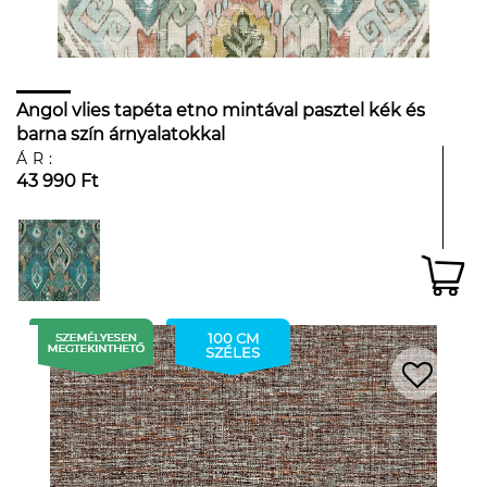
Angol vlies tapéta etno mintával pasztel kék és
barna szín árnyalatokkal
ÁR:
43 990 Ft
100 CM
SZÉLES