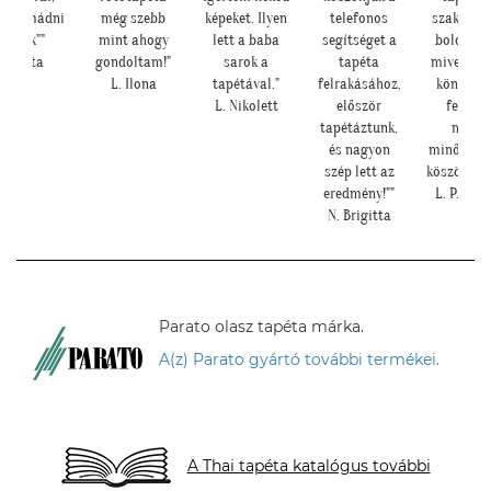
áig imádni
még szebb
képeket. Ilyen
telefonos
szakembe
fogjuk""
mint ahogy
lett a baba
segítséget a
boldog vo
Z. Anita
gondoltam!"
sarok a
tapéta
mivel tén
L. Ilona
tapétával."
felrakásához,
könnyű v
L. Nikolett
először
feltenn
tapétáztunk,
maga
és nagyon
minőségü
szép lett az
köszönhető
eredmény!""
L. P. Kat
N. Brigitta
Parato olasz tapéta márka.
A(z) Parato gyártó további termékei.
A Thai tapéta katalógus további