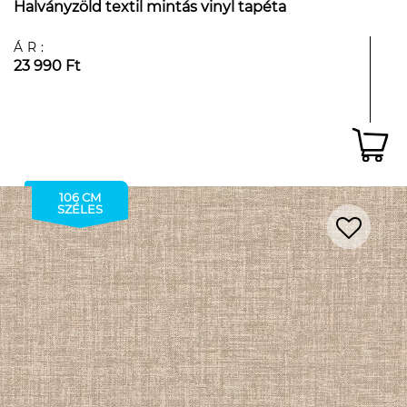
Halványzöld textil mintás vinyl tapéta
ÁR:
23 990 Ft
106 CM
SZÉLES