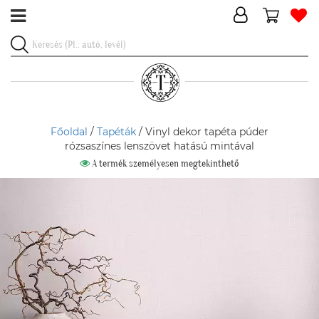
Főoldal
/
Tapéták
/ Vinyl dekor tapéta púder
rózsaszínes lenszövet hatású mintával
A termék személyesen megtekinthető