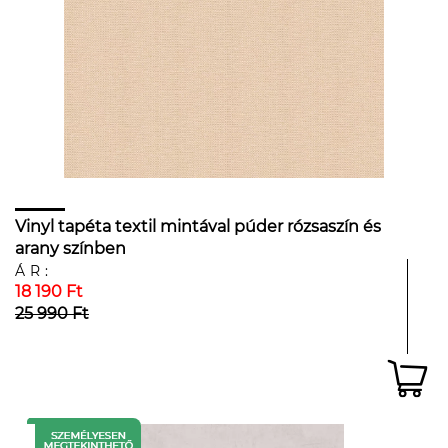
Vinyl tapéta textil mintával púder rózsaszín és
arany színben
ÁR:
18 190 Ft
25 990 Ft