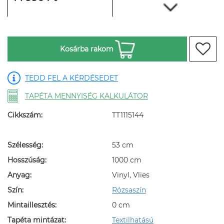
Kosárba rakom
TEDD FEL A KÉRDÉSEDET
TAPÉTA MENNYISÉG KALKULÁTOR
Cikkszám:
TT1115144
Szélesség:
53 cm
Hosszúság:
1000 cm
Anyag:
Vinyl, Vlies
Szín:
Rózsaszín
Mintaillesztés:
0 cm
Tapéta mintázat:
Textilhatású