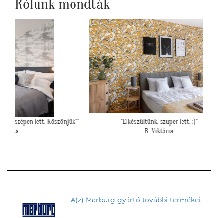
Rólunk mondták
Köszönjük""
"Elkészültünk, szuper lett. :)"
"Kedves T
R. Viktória
A(z) Marburg gyártó további termékei.