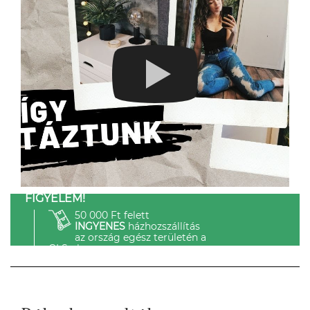
FIGYELEM!
50 000 Ft felett
INGYENES
házhozszállítás
az ország egész területén a
GLS-el.