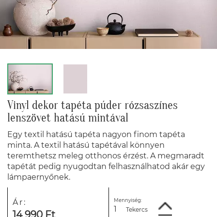
Vinyl dekor tapéta púder rózsaszínes
lenszövet hatású mintával
Egy textil hatású tapéta nagyon finom tapéta
minta. A textil hatású tapétával könnyen
teremthetsz meleg otthonos érzést. A megmaradt
tapétát pedig nyugodtan felhasználhatod akár egy
lámpaernyőnek.
Mennyiség:
Ár:
Tekercs
14 990 Ft