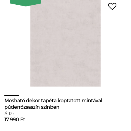
Mosható dekor tapéta koptatott mintával
púderrózsaszín színben
ÁR:
17 990 Ft