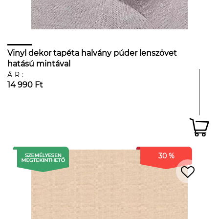
Vinyl dekor tapéta halvány púder lenszövet
hatású mintával
ÁR:
14 990 Ft
30 %