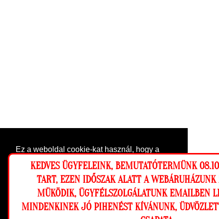
Ez a weboldal cookie-kat használ, hogy a
lehető legjobb élményt nyújtsa honlapunkon.
KEDVES ÜGYFELEINK, BEMUTATÓTERMÜNK 08.10-
Beállítások
TART, EZEN IDŐSZAK ALATT A WEBÁRUHÁZUNK
MÜKÖDIK, ÜGYFÉLSZOLGÁLATUNK EMAILBEN L
Elutasítom
Engedélyezem
MINDENKINEK JÓ PIHENÉST KÍVÁNUNK, ÜDVÖZLET