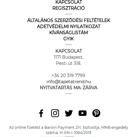
KAPCSOLAT
REGISZTRÁCIÓ
ÁLTALÁNOS SZERZŐDÉSI FELTÉTELEK
ADETVÉDELMI NYILATKOZAT
KÍVÁNSÁGLISTÁM
GYIK
KAPCSOLAT
1171 Budapest,
Pesti út 318.
+36 20 319 7799
info@tapetatrend.hu
NYITVATARTÁS MA:
ZÁRVA
Az online fizetést a Barion Payment Zrt. biztosítja, MNB engedély
száma: H-EN-I-1064/2013