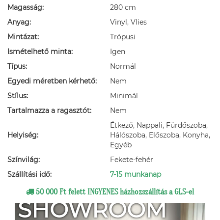
Magasság:
280 cm
Anyag:
Vinyl, Vlies
Mintázat:
Trópusi
Ismételhető minta:
Igen
Típus:
Normál
Egyedi méretben kérhető:
Nem
Stílus:
Minimál
Tartalmazza a ragasztót:
Nem
Étkező, Nappali, Fürdőszoba,
Helyiség:
Hálószoba, Előszoba, Konyha,
Egyéb
Színvilág:
Fekete-fehér
Szállítási idő:
7-15 munkanap
50 000 Ft felett INGYENES házhozszállítás a GLS-el
SHOWROOM