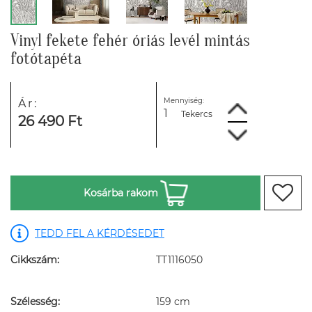
Vinyl fekete fehér óriás levél mintás
fotótapéta
Mennyiség:
Ár:
Tekercs
26 490 Ft
Kosárba rakom
TEDD FEL A KÉRDÉSEDET
Cikkszám:
TT1116050
Szélesség:
159 cm