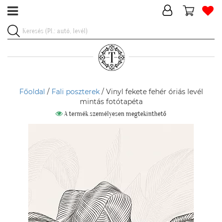
Főoldal
/
Fali poszterek
/ Vinyl fekete fehér óriás levél
mintás fotótapéta
A termék személyesen megtekinthető