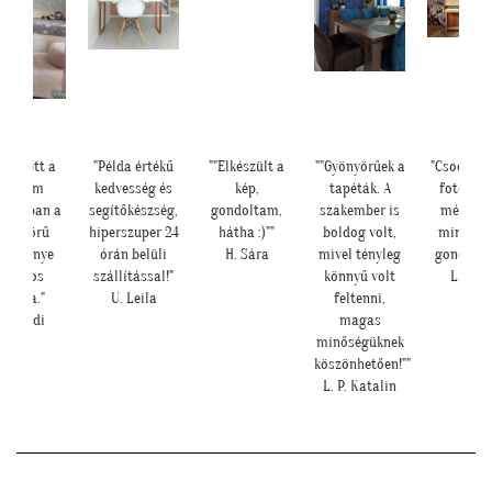
lyen lett a
"Példa értékű
""Elkészült a
""Gyönyörűek a
"Csodálat
lányom
kedvesség és
kép,
tapéták. A
fotótap
bájában a
segítőkészség,
gondoltam,
szakember is
még sze
yönyörű
hiperszuper 24
hátha :)""
boldog volt,
mint ah
seresznye
órán belüli
H. Sára
mivel tényleg
gondolta
virágos
szállítással!"
könnyű volt
L. Ilon
tapéta."
U. Leila
feltenni,
Cs. Andi
magas
minőségüknek
köszönhetően!""
L. P. Katalin