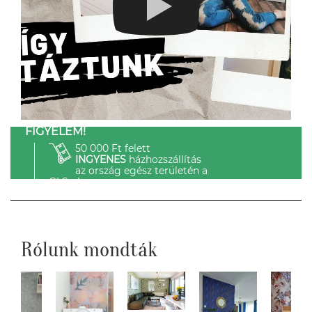
FIGYELEM!
50 000 Ft felett
INGYENES
házhozszállítás
az ország egész területén a
GLS-el.
Rólunk mondták