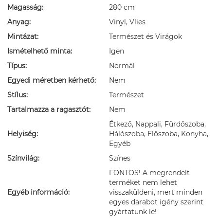
Magasság:
280 cm
Anyag:
Vinyl, Vlies
Mintázat:
Természet és Virágok
Ismételhető minta:
Igen
Típus:
Normál
Egyedi méretben kérhető:
Nem
Stílus:
Természet
Tartalmazza a ragasztót:
Nem
Étkező, Nappali, Fürdőszoba,
Helyiség:
Hálószoba, Előszoba, Konyha,
Egyéb
Színvilág:
Színes
FONTOS! A megrendelt
terméket nem lehet
Egyéb információ:
visszaküldeni, mert minden
egyes darabot igény szerint
gyártatunk le!