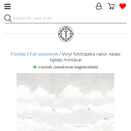
Főoldal
/
Fali poszterek
/ Vinyl fotótapéta natúr nádas
tájkép mintával
A termék személyesen megtekinthető