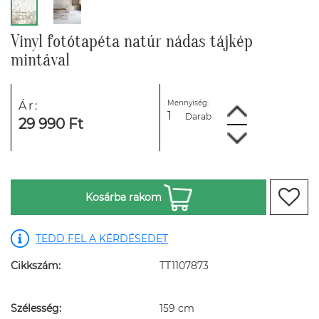
Vinyl fotótapéta natúr nádas tájkép
mintával
Mennyiség:
Ár:
Darab
29 990 Ft
Kosárba rakom
TEDD FEL A KÉRDÉSEDET
Cikkszám:
TT1107873
Szélesség:
159 cm