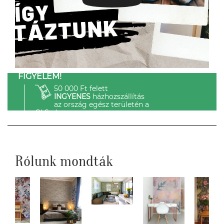
FIGYELEM!
50 000 Ft felett
INGYENES
házhozszállítás
az ország egész területén a
GLS-el.
Rólunk mondták