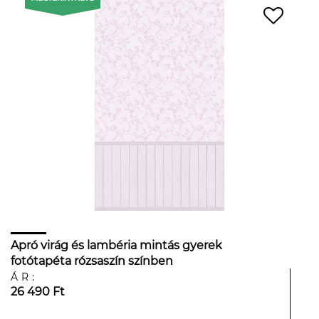
Apró virág és lambéria mintás gyerek
fotótapéta rózsaszín színben
ÁR:
26 490 Ft