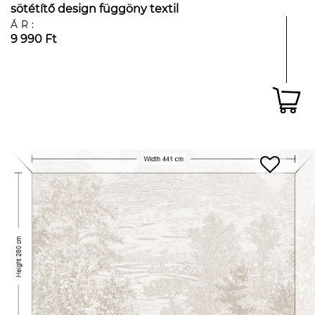
sötétítő design függöny textil
ÁR:
9 990 Ft