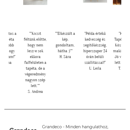
odálatos a
""Kicsit
""Elkészült a
"Példa értékű
"Kedve
otótapéta
féltünk előtte,
kép,
kedvesség és
Tapétatre
ég szebb
hogy nem
gondoltam,
segítőkészség,
Köszönö
nt ahogy
lesz-e sok
hátha :)""
hiperszuper 24
makis tap
ndoltam!"
ekkora
H. Sára
órán belüli
Jó válas
L. Ilona
falfelületen a
szállítással!"
lett nagy
tapéta, de a
U. Leila
T. Tünd
végeredmény
nagyon szép
lett.""
S. Andrea
Grandeco - Minden hangulathoz,