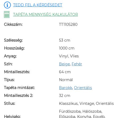
TEDD FEL A KÉRDÉSEDET
TAPÉTA MENNYISÉG KALKULÁTOR
Cikkszám:
TT1105280
Szélesség:
53 cm
Hosszúság:
1000 cm
Anyag:
Vinyl, Vlies
Szín:
Beige
,
Fehér
Mintaillesztés:
64 cm
Típus:
Normál
Tapéta mintázat:
Barokk
,
Orientális
Mintaillesztés 2:
32 cm
Stílus:
Klasszikus, Vintage, Orientális
Fürdőszoba, Hálószoba,
Helyiség:
Előszoba, Konyha, Egyéb,