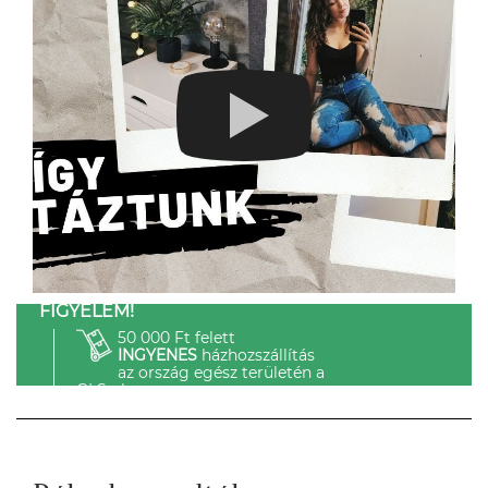
FIGYELEM!
50 000 Ft felett
INGYENES
házhozszállítás
az ország egész területén a
GLS-el.