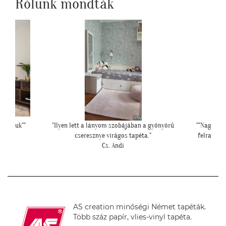
Rólunk mondták
i fogjuk""
"Ilyen lett a lányom szobájában a gyönyörű
""Nagyon k
cseresznye virágos tapéta."
felrakásá
Cs. Andi
AS creation minőségi Német tapéták.
Több száz papír, vlies-vinyl tapéta.