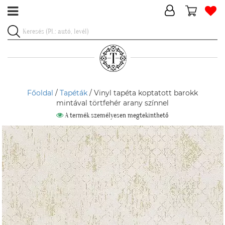
Főoldal
/
Tapéták
/ Vinyl tapéta koptatott barokk
mintával törtfehér arany színnel
A termék személyesen megtekinthető