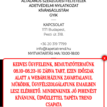
ÁLTALÁNOS SZERZŐDÉSI FELTÉTELEK
ADETVÉDELMI NYILATKOZAT
KÍVÁNSÁGLISTÁM
GYIK
KAPCSOLAT
1171 Budapest,
Pesti út 318.
+36 20 319 7799
info@tapetatrend.hu
NYITVATARTÁS MA:
10:00-18:00
X
KEDVES ÜGYFELEINK, BEMUTATÓTERMÜNK
Ez a weboldal cookie-kat használ, hogy a
08.10-08.23-IG ZÁRVA TART, EZEN IDŐSZAK
lehető legjobb élményt nyújtsa honlapunkon.
ALATT A WEBÁRUHÁZUNK ZAVARTALANUL
Beállítások
MÜKÖDIK, ÜGYFÉLSZOLGÁLATUNK EMAILBEN
Az online fizetést a Barion Payment Zrt. biztosítja, MNB engedély
száma: H-EN-I-1064/2013
LESZ ELÉRHETŐ. MINDENKINEK JÓ PIHENÉST
Elutasítom
Engedélyezem
KÍVÁNUNK, ÜDVÖZLETTEL TAPÉTA TREND
CSAPATA
Megnézem a falamon
Copyright © 2026 Tapéta Trend. Minden jog fenntartva. Tapéta trend Bt.