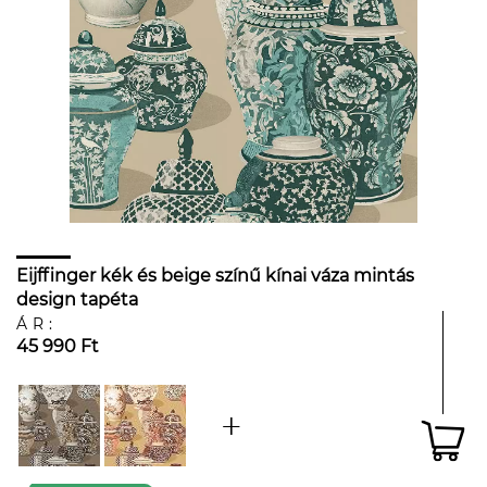
Eijffinger kék és beige színű kínai váza mintás
design tapéta
ÁR:
45 990 Ft