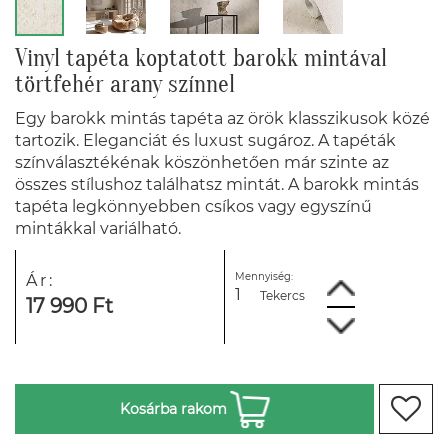
Vinyl tapéta koptatott barokk mintával
törtfehér arany színnel
Egy barokk mintás tapéta az örök klasszikusok közé
tartozik. Eleganciát és luxust sugároz. A tapéták
színválasztékénak köszönhetően már szinte az
összes stílushoz találhatsz mintát. A barokk mintás
tapéta legkönnyebben csíkos vagy egyszínű
mintákkal variálható.
Mennyiség:
Ár:
Tekercs
17 990 Ft
Kosárba rakom