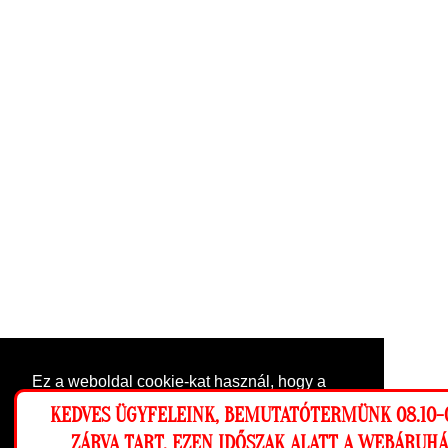
Ez a weboldal cookie-kat használ, hogy a
lehető legjobb élményt nyújtsa honlapunkon.
KEDVES ÜGYFELEINK, BEMUTATÓTERMÜNK 08.10-0
Beállítások
ZÁRVA TART, EZEN IDŐSZAK ALATT A WEBÁRUH