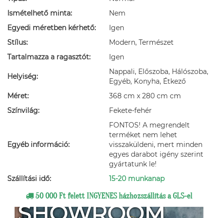
Ismételhető minta:
Nem
Egyedi méretben kérhető:
Igen
Stílus:
Modern, Természet
Tartalmazza a ragasztót:
Igen
Nappali, Előszoba, Hálószoba,
Helyiség:
Egyéb, Konyha, Étkező
Méret:
368 cm x 280 cm cm
Színvilág:
Fekete-fehér
FONTOS! A megrendelt
terméket nem lehet
Egyéb információ:
visszaküldeni, mert minden
egyes darabot igény szerint
gyártatunk le!
Szállítási idő:
15-20 munkanap
50 000 Ft felett INGYENES házhozszállítás a GLS-el
SHOWROOM