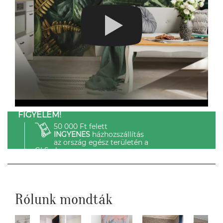
FIGYELEM!
50 000 Ft felett
INGYENES
házhozszállítás
az ország egész területén a
GLS-el.
Rólunk mondták