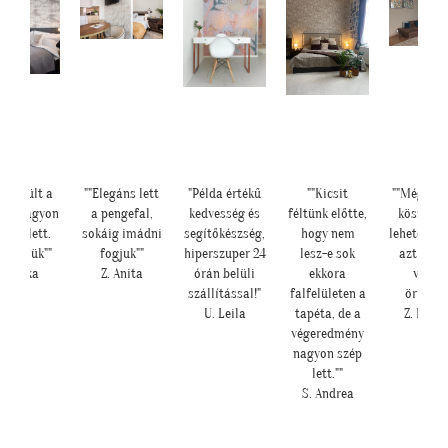
lkészült a
""Elegáns lett
"Példa értékű
""Kicsit
""Még egy
ba, nagyon
a pengefal,
kedvesség és
féltünk előtte,
köszönjü
épen lett.
sokáig imádni
segítőkészség,
hogy nem
lehetősége
szönjük""
fogjuk""
hiperszuper 24
lesz-e sok
azt is, h
E. Réka
Z. Anita
órán belüli
ekkora
velün
szállítással!"
falfelületen a
örültök!
U. Leila
tapéta, de a
Z. Krisz
végeredmény
nagyon szép
lett.""
S. Andrea